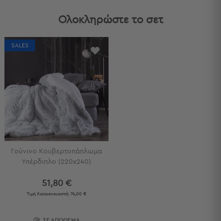
Παραλίας
Ολοκληρώστε το σετ
Εξοπλισμός
&
Είδη
SALES
Παραλίας
Προβολή
Όλων
Ομπρέλες
Θαλάσσης
Σκίαστρα
Παραλίας
Ψάθες
Καρεκλάκια
Παραλίας
Γούνινο Κουβερτοπάπλωμα
Υπέρδιπλο (220x240)
Είδη
Camping
51,80 €
Τιμή Κατασκευαστή:
74,00 €
Είδη
Camping
Σκηνές
ΣΕ ΑΠΟΘΕΜΑ