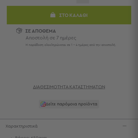
Πετσέτες
-
ΣΤΟ ΚΑΛΆΘΙ
Παρεό
Πετσέτες
ΣΕ ΑΠΟΘΕΜΑ
-
Αποστολή σε 7 ημέρες
Παρεό
Η παράδοση ολοκληρώνεται σε 1 - 4 ημέρες από την αποστολή.
Προβολή
Όλων
Πετσέτες
Ενηλίκων
Παρεό
Καφτάνια
ΔΙΑΘΕΣΙΜΌΤΗΤΑ ΚΑΤΑΣΤΗΜΆΤΩΝ
–
Πόντσο
Παιδικές
Δείτε παρόμοια προϊόντα
Πετσέτες
Τσάντες
Χαρακτηριστικά
-
Νεσεσέρ