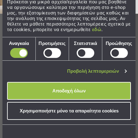
Πρόκειται για μικρά αρχεία/εργαλεία που μας βοηθάνε
να οργανώσουμε καλύτερα την περιήγηση στο e-shop
Παιδικά
μας, την εξατομίκευση των διαφημίσεών μας καθώς και
33% rated this product 4-5 stars
την ανάλυση της επισκεψιμότητας της σελίδας μας. Αν
Παιδικά
θέλετε να μάθετε περισσότερες λεπτομέρειες σχετικά με
τα cookies, μπορείτε να ενημερωθείτε
εδώ
.
Προβολή
Όλων
Επιλογή
Αναγκαία
Προτιμήσεις
Στατιστικά
Προώθησης
Πετσέτες
Ταξινόμηση
συγκατάθεσης
Πόντσο
Μαγιό
Αξιολογήσεις
&
Αντηλιακές
Προβολή λεπτομερειών
Μπλούζες
Πέδιλα
Α
Αποδοχή όλων
-
Σαγιονάρες
Καπέλα
Επιβεβαιωμένη αγορά
Χρησιμοποιήστε μόνο τα απαραίτητα cookies
Τσάντες
Ανώνυμα
Θαλάσσης
Σωσίβια
-
Μόλις το παρέλαβα έβγαζε χνούδι! Το έπλυνα και όλα 