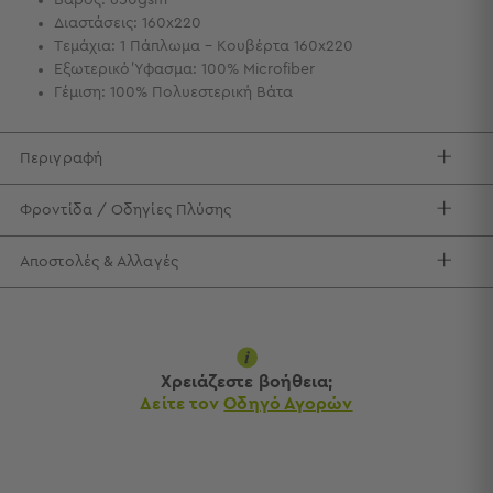
Βάρος: 650gsm
Διαστάσεις: 160x220
Τσάντες
Τεμάχια: 1 Πάπλωμα - Κουβέρτα 160x220
-
Εξωτερικό Ύφασμα: 100% Microfiber
Νεσεσέρ
Γέμιση: 100% Πολυεστερική Βάτα
Τσάντες
Θαλάσσης
Νεσεσέρ
Περιγραφή
Παραλίας
Φροντίδα / Οδηγίες Πλύσης
Σαγιονάρες
Σαγιονάρες
Αποστολές & Αλλαγές
Προβολή
Όλων
Ανδρικές
Γυναικείες
Παιδικές
Χρειάζεστε βοήθεια;
Δείτε τον
Οδηγό Αγορών
Εξοπλισμός
&
Είδη