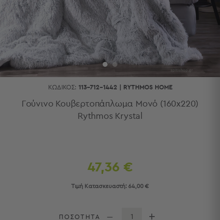
Κουζίνας
Είδη
Μπάνιου
Οργάνωση
Σπιτιού
Βρεφικά
Παιδικά
Ένδυση
ΚΩΔΙΚΌΣ:
113-712-1442
|
RYTHMOS HOME
Δωμάτια
Γούνινο Κουβερτοπάπλωμα Μονό (160x220)
Rythmos Krystal
Κρεβατοκάμαρα
Σαλόνι
Μπάνιο
Κουζίνα
Βρεφικό
47,36 €
Δωμάτιο
Παιδικό
Τιμή Κατασκευαστή:
64,00 €
Δωμάτιο
Εποχιακά
ΠΟΣΟΤΗΤΑ