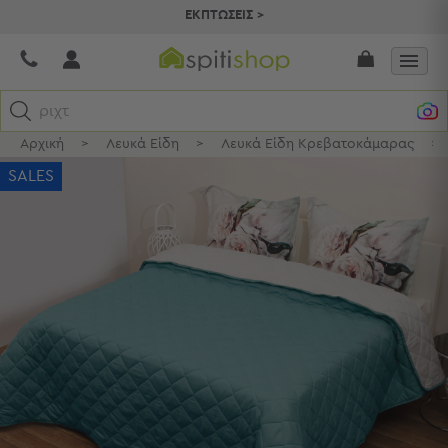
ΕΚΠΤΩΣΕΙΣ >
ριχτάρι
Αρχική
>
Λευκά Είδη
>
Λευκά Είδη Κρεβατοκάμαρας
>
Κατηγορίες
SALES
Προβολή
Όλων
Σεντόνια
Κουβερλί
Ριχτάρια
Πετσέτες
Κουρτίνες
Χαλιά
Φωτιστικά
Έπιπλα
Διακοσμητικά
Είδη