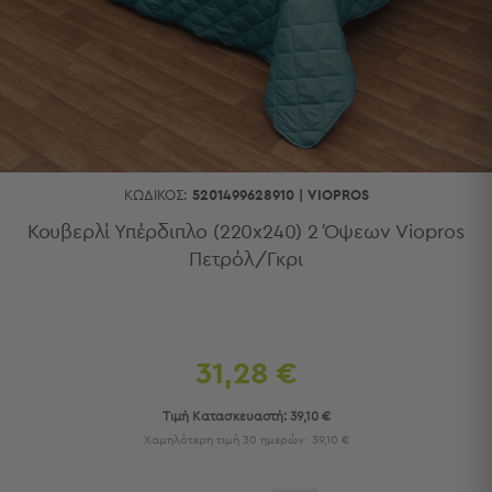
Κουζίνας
Είδη
Μπάνιου
Οργάνωση
Σπιτιού
Βρεφικά
Παιδικά
Ένδυση
ΚΩΔΙΚΌΣ:
5201499628910
|
VIOPROS
Δωμάτια
Κουβερλί Υπέρδιπλο (220x240) 2 Όψεων Viopros
Πετρόλ/Γκρι
Κρεβατοκάμαρα
Σαλόνι
Μπάνιο
Κουζίνα
Βρεφικό
31,28 €
Δωμάτιο
Παιδικό
Τιμή Κατασκευαστή:
39,10 €
Δωμάτιο
Χαμηλότερη τιμή 30 ημερών:
39,10 €
Εποχιακά