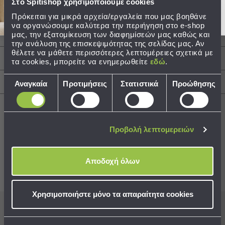
Στο Spitishop χρησιμοποιούμε cookies
Ποιότητα: 100% Microfiber
Τσάντες
Διαστάσεις: 220x240
Πρόκειται για μικρά αρχεία/εργαλεία που μας βοηθάνε
-
να οργανώσουμε καλύτερα την περιήγηση στο e-shop
Τεμάχια: 1 Κουβερλί Διπλής Όψης 220x240
μας, την εξατομίκευση των διαφημίσεών μας καθώς και
Νεσεσέρ
την ανάλυση της επισκεψιμότητας της σελίδας μας. Αν
Τσάντες
θέλετε να μάθετε περισσότερες λεπτομέρειες σχετικά με
Θαλάσσης
Περιγραφή
τα cookies, μπορείτε να ενημερωθείτε
εδώ
.
Νεσεσέρ
Επιλογή
Παραλίας
Αποστολές & Αλλαγές
Αναγκαία
Προτιμήσεις
Στατιστικά
Προώθησης
συγκατάθεσης
Σαγιονάρες
Σαγιονάρες
Προβολή λεπτομερειών
Προβολή
Όλων
Best Sellers
Ανδρικές
Αποδοχή όλων
Γυναικείες
Παιδικές
Συνδυάστε με
Δείτε επίσης
Εξοπλισμός
Χρησιμοποιήστε μόνο τα απαραίτητα cookies
&
Είδη
Εγγραφείτε στο newsletter
μας για να μη