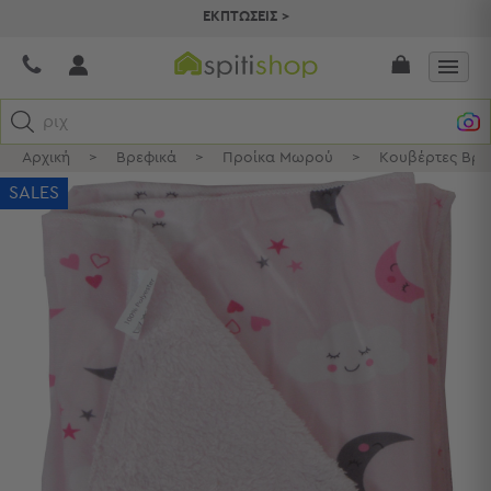
ΕΚΠΤΩΣΕΙΣ >
ριχτάρι
Αρχική
>
Βρεφικά
>
Προίκα Μωρού
>
Κουβέρτες Βρε
Κατηγορίες
SALES
Προβολή
Όλων
Σεντόνια
Κουβερλί
Ριχτάρια
Πετσέτες
Κουρτίνες
Χαλιά
Φωτιστικά
Έπιπλα
Διακοσμητικά
Είδη