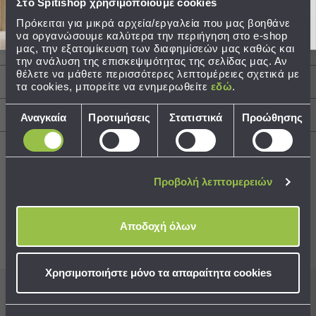
Στο Spitishop χρησιμοποιούμε cookies
Ποιότητα: 100% Polyester
Τσάντες
Βάρος: 380gsm
Πρόκειται για μικρά αρχεία/εργαλεία που μας βοηθάνε
-
να οργανώσουμε καλύτερα την περιήγηση στο e-shop
Διαστάσεις: 110x150
μας, την εξατομίκευση των διαφημίσεών μας καθώς και
Νεσεσέρ
Τεμάχια: 1 Κουβέρτα Fleece Με Γουνάκι 110x150
την ανάλυση της επισκεψιμότητας της σελίδας μας. Αν
Τσάντες
θέλετε να μάθετε περισσότερες λεπτομέρειες σχετικά με
Θαλάσσης
Περιγραφή
τα cookies, μπορείτε να ενημερωθείτε
εδώ
.
Νεσεσέρ
Επιλογή
Παραλίας
Αποστολές & Αλλαγές
Αναγκαία
Προτιμήσεις
Στατιστικά
Προώθησης
συγκατάθεσης
Σαγιονάρες
Σαγιονάρες
Προβολή λεπτομερειών
Προβολή
Όλων
Best Sellers
Ανδρικές
Αποδοχή όλων
Γυναικείες
Παιδικές
Συνδυάστε με
Δείτε επίσης
Εξοπλισμός
Χρησιμοποιήστε μόνο τα απαραίτητα cookies
&
Είδη
Εγγραφείτε στο newsletter
μας για να μη