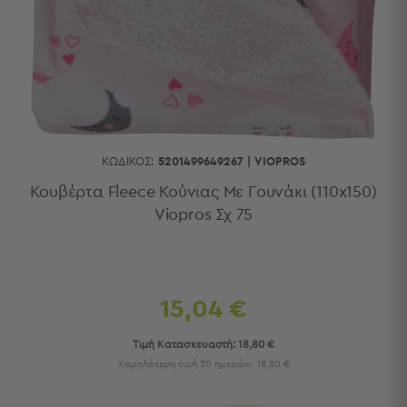
Κουζίνας
Είδη
Μπάνιου
Οργάνωση
Σπιτιού
Βρεφικά
Παιδικά
Ένδυση
ΚΩΔΙΚΌΣ:
5201499649267
|
VIOPROS
Δωμάτια
Κουβέρτα Fleece Κούνιας Με Γουνάκι (110x150)
Viopros Σχ 75
Κρεβατοκάμαρα
Σαλόνι
Μπάνιο
Κουζίνα
Βρεφικό
15,04 €
Δωμάτιο
Παιδικό
Τιμή Κατασκευαστή:
18,80 €
Δωμάτιο
Χαμηλότερη τιμή 30 ημερών:
18,80 €
Εποχιακά