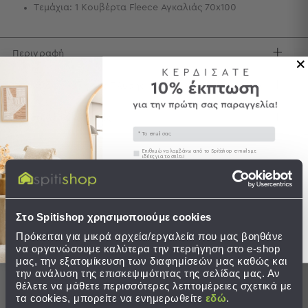
Τεμάχια: 1 Κουβέρτα Fleece Αγκαλιάς 70x100
Τσάντες
-
Νεσεσέρ
Περιγραφή
Τσάντες
Θαλάσσης
Φροντίδα / Οδηγίες Πλύσης
Νεσεσέρ
Παραλίας
Αποστολές & Αλλαγές
Email
Σαγιονάρες
Συγκατάθεση
Επιθυμώ να λαμβάνω από το Spitishop e-mails με
ιδέες για το σπίτι!
Σαγιονάρες
Προβολή
Στείλτε μου το κουπόνι!
Όλων
Ολοκληρώστε το σετ
Ανδρικές
Στο Spitishop χρησιμοποιούμε cookies
Γυναικείες
Πρόκειται για μικρά αρχεία/εργαλεία που μας βοηθάνε
Παιδικές
να οργανώσουμε καλύτερα την περιήγηση στο e-shop
μας, την εξατομίκευση των διαφημίσεών μας καθώς και
Εξοπλισμός
την ανάλυση της επισκεψιμότητας της σελίδας μας. Αν
&
θέλετε να μάθετε περισσότερες λεπτομέρειες σχετικά με
Είδη
τα cookies, μπορείτε να ενημερωθείτε
εδώ
.