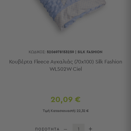
Κουζίνας
Είδη
Μπάνιου
Οργάνωση
Σπιτιού
Βρεφικά
Παιδικά
Ένδυση
ΚΩΔΙΚΌΣ:
5206978153259
|
SILK FASHION
Δωμάτια
Κουβέρτα Fleece Αγκαλιάς (70x100) Silk Fashion
WL502W Ciel
Κρεβατοκάμαρα
Σαλόνι
Μπάνιο
Κουζίνα
Βρεφικό
20,09 €
Δωμάτιο
Παιδικό
Τιμή Κατασκευαστή:
22,32 €
Δωμάτιο
Εποχιακά
ΠΟΣΟΤΗΤΑ