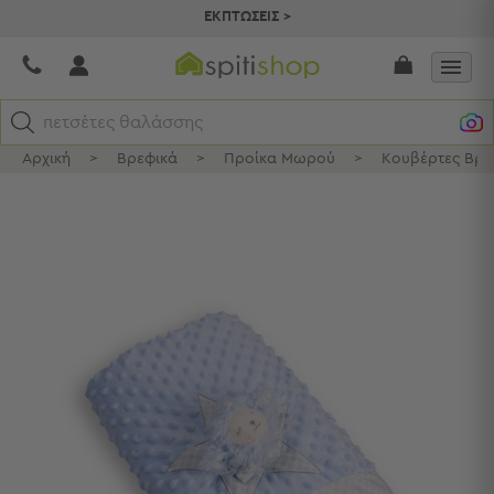
ΕΚΠΤΩΣΕΙΣ >
πετσέτες θαλάσσης
Αρχική
>
Βρεφικά
>
Προίκα Μωρού
>
Κουβέρτες Βρε
Κατηγορίες
Προβολή
Όλων
Σεντόνια
Κουβερλί
Ριχτάρια
Πετσέτες
Κουρτίνες
Χαλιά
Φωτιστικά
Έπιπλα
Διακοσμητικά
Είδη