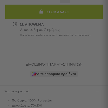
Πετσέτες
-
ΣΤΟ ΚΑΛΆΘΙ
Παρεό
Πετσέτες
ΣΕ ΑΠΟΘΕΜΑ
-
Αποστολή σε 7 ημέρες
Παρεό
Η παράδοση ολοκληρώνεται σε 1 - 4 ημέρες από την αποστολή.
Προβολή
Όλων
Πετσέτες
Ενηλίκων
Παρεό
Καφτάνια
ΔΙΑΘΕΣΙΜΌΤΗΤΑ ΚΑΤΑΣΤΗΜΆΤΩΝ
–
Δείτε παρόμοια προϊόντα
Πόντσο
Παιδικές
Πετσέτες
Χαρακτηριστικά
Τσάντες
-
Ποιότητα: 100% Polyester
Νεσεσέρ
Διαστάσεις: 70x100