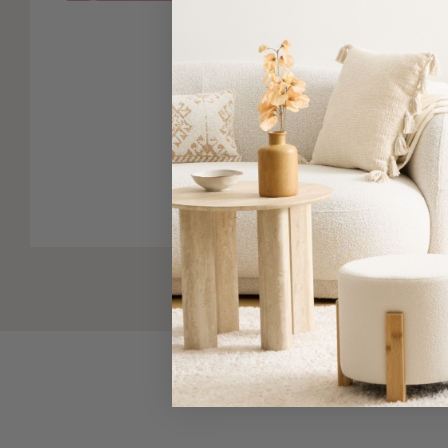
-
Παρεό
Πετσέτες
Πατήστε για μ
-
Παρεό
Προβολή
Δείτε παρόμοια
Όλων
Πετσέτες
Ενηλίκων
Παρεό
Καφτάνια
–
Πόντσο
Παιδικές
Πετσέτες
Τσάντες
-
Νεσεσέρ