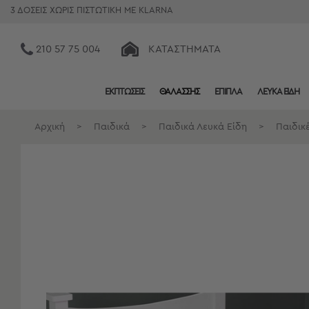
3 ΔΟΣΕΙΣ ΧΩΡΙΣ ΠΙΣΤΩΤΙΚΗ ΜΕ KLARNA
210 57 75 004
ΚΑΤΑΣΤΉΜΑΤΑ
ΕΚΠΤΩΣΕΙΣ
ΘΑΛΑΣΣΗΣ
ΕΠΙΠΛΑ
ΛΕΥΚΑ ΕΙΔΗ
Κατηγορίες
Προβολή
Αρχική
>
Παιδικά
>
Παιδικά Λευκά Είδη
>
Παιδικ
Όλων
Σεντόνια
Κουβερλί
Ριχτάρια
Πετσέτες
Κουρτίνες
Χαλιά
Φωτιστικά
Έπιπλα
Διακοσμητικά
Είδη
Κουζίνας