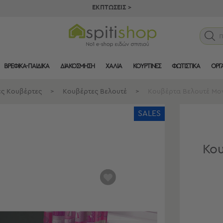
ΕΚΠΤΩΣΕΙΣ >
ΒΡΕΦΙΚΑ-ΠΑΙΔΙΚΑ
ΔΙΑΚΟΣΜΗΣΗ
ΧΑΛΙΑ
ΚΟΥΡΤΙΝΕΣ
ΦΩΤΙΣΤΙΚΑ
ΟΡΓ
ές Κουβέρτες
>
Κουβέρτες Βελουτέ
>
Κουβέρτα Βελουτέ Μονή
SALES
Κου
αγαπημένα
μου