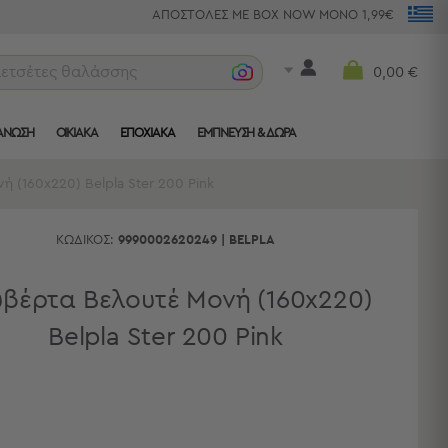
ΑΠΟΣΤΟΛΕΣ ΜΕ BOX NOW ΜΟΝΟ 1,99€
πετσέτες θαλάσσης
0,00 €
ΑΝΩΣΗ
ΟΙΚΙΑΚΑ
ΕΠΟΧΙΑΚΑ
ΈΜΠΝΕΥΣΗ & ΔΏΡΑ
 (160x220) Belpla Ster 200 Pink
ΚΩΔΙΚΌΣ:
9990002620249
|
BELPLA
βέρτα Βελουτέ Μονή (160x220)
Belpla Ster 200 Pink