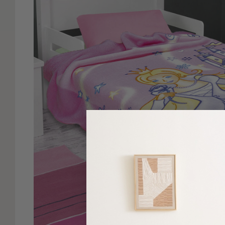
Είδη
Μπάνιου
Οργάνωση
Σπιτιού
Βρεφικά
Παιδικά
Ένδυση
Δωμάτια
Κρεβατοκάμαρα
Σαλόνι
Μπάνιο
Κουζίνα
Βρεφικό
Δωμάτιο
Παιδικό
Δωμάτιο
Εποχιακά
Πετσέτες