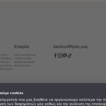
Συνδυάστε με
Δείτε επίσης
Εταιρία
Aκολουθήστε μας
ΡΩΜΉΣ
ΣΧΕΤΙΚΑ ΜΕ ΕΜΑΣ
ΙΣΤΡΟΦΏΝ
ΚΑΤΑΣΤΗΜΑΤΑ
ΓΕΛΊΑΣ
ΘΕΣΕΙΣ ΕΡΓΑΣΙΑΣ
ΔΕΔΟΜΈΝΑ
ΕΠΙΚΟΙΝΩΝΙΑ
SPITISHOP
ιούμε cookies
εία/εργαλεία που μας βοηθάνε να οργανώσουμε καλύτερα την π
ευση των διαφημίσεών μας καθώς και την ανάλυση της επισκεψ