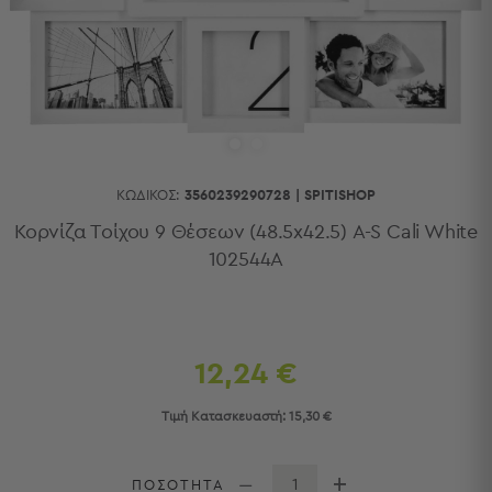
Κουζίνας
Είδη
Μπάνιου
Οργάνωση
Σπιτιού
Βρεφικά
Παιδικά
Ένδυση
ΚΩΔΙΚΌΣ:
3560239290728
|
SPITISHOP
Δωμάτια
Κορνίζα Τοίχου 9 Θέσεων (48.5x42.5) A-S Cali White
102544A
Κρεβατοκάμαρα
Σαλόνι
Μπάνιο
Κουζίνα
Βρεφικό
12,24 €
Δωμάτιο
Παιδικό
Τιμή Κατασκευαστή:
15,30 €
Δωμάτιο
Εποχιακά
ΠΟΣΟΤΗΤΑ