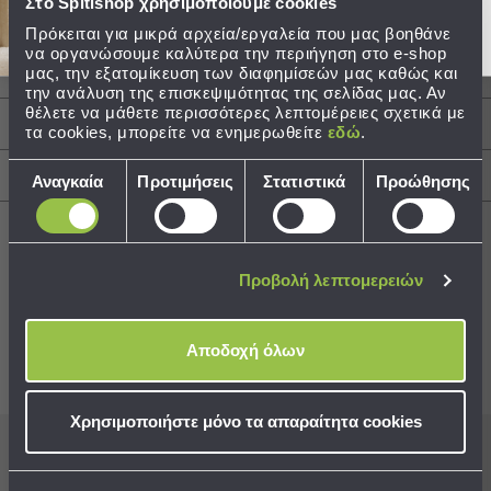
Στο Spitishop χρησιμοποιούμε cookies
Τεμάχια: 1 Πολυκορνίζα Τοίχου
Τσάντες
Πρόκειται για μικρά αρχεία/εργαλεία που μας βοηθάνε
48.5εκ.Μx3εκ.Πx42.5εκ.Υ Για 9 Φωτογραφίες
να οργανώσουμε καλύτερα την περιήγηση στο e-shop
-
10x10, 15x10 & 10x15
μας, την εξατομίκευση των διαφημίσεών μας καθώς και
Νεσεσέρ
την ανάλυση της επισκεψιμότητας της σελίδας μας. Αν
Τσάντες
θέλετε να μάθετε περισσότερες λεπτομέρειες σχετικά με
Περιγραφή
Θαλάσσης
τα cookies, μπορείτε να ενημερωθείτε
εδώ
.
Νεσεσέρ
Επιλογή
Παραλίας
Αποστολές & Αλλαγές
Αναγκαία
Προτιμήσεις
Στατιστικά
Προώθησης
συγκατάθεσης
Σαγιονάρες
Σαγιονάρες
Προβολή λεπτομερειών
Προβολή
Όλων
Best Sellers
Ανδρικές
Αποδοχή όλων
Γυναικείες
Παιδικές
Συνδυάστε με
Δείτε επίσης
Εξοπλισμός
Χρησιμοποιήστε μόνο τα απαραίτητα cookies
&
Είδη
Εγγραφείτε στο newsletter
μας για να μη