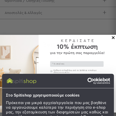
Φροντίδα / Οδηγίες Πλύσης
Τσάντες
-
Αποστολές & Αλλαγές
Νεσεσέρ
Τσάντες
Θαλάσσης
Νεσεσέρ
Παραλίας
Best Sellers
Σαγιονάρες
Σαγιονάρες
Συνδυάστε με
Δείτε επίσης
Email
Προβολή
Συγκατάθεση
Επιθυμώ να λαμβάνω από το Spitishop e-mails με
Όλων
New content loaded
ιδέες για το σπίτι!
5.00
Ανδρικές
Στείλτε μου το κουπόνι!
Γυναικείες
Βασισμένο σε 1 αξιολόγηση
Παιδικές
Στο Spitishop χρησιμοποιούμε cookies
Εξοπλισμός
Πρόκειται για μικρά αρχεία/εργαλεία που μας βοηθάνε
Οι πελάτες μας λένε
&
να οργανώσουμε καλύτερα την περιήγηση στο e-shop
Είδη
μας, την εξατομίκευση των διαφημίσεών μας καθώς και