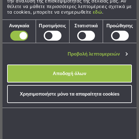
Παραλίας
την ανάλυση της επισκεψιμότητας της σελίδας μας. Αν
100% rated this product 4-5 stars
θέλετε να μάθετε περισσότερες λεπτομέρειες σχετικά με
τα cookies, μπορείτε να ενημερωθείτε
εδώ
.
Εξοπλισμός
&
Επιλογή
Αναγκαία
Προτιμήσεις
Στατιστικά
Προώθησης
Είδη
συγκατάθεσης
Παραλίας
Αξιολογήσεις
Προβολή
Όλων
Ομπρέλες
Προβολή λεπτομερειών
Θαλάσσης
Σ
Σκίαστρα
Αποδοχή όλων
Παραλίας
Επιβεβαιωμένη αγορά
Ψάθες
ΣΟΦΙΑ
Καρεκλάκια
Χρησιμοποιήστε μόνο τα απαραίτητα cookies
Παραλίας
Είδη
Πολύ όμορφο και σταθερό.
Camping
Ποιότητα
Ίδιο με τη φωτογραφία
Είδη
Camping
Κακή
Μέτρια
Εξαιρετική
Καθόλου
Αρκετά
Απόλυτα
Σκηνές