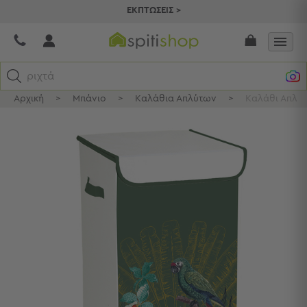
ΕΚΠΤΩΣΕΙΣ >
ριχτάρια
Αρχική
>
Μπάνιο
>
Καλάθια Απλύτων
>
Καλάθι Απλύτ
Κατηγορίες
Προβολή
Όλων
Σεντόνια
Κουβερλί
Ριχτάρια
Πετσέτες
Κουρτίνες
Χαλιά
Φωτιστικά
Έπιπλα
Διακοσμητικά
Είδη