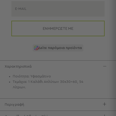
Πετσέτες
-
E-MAIL
Παρεό
Πετσέτες
ΕΝΗΜΕΡΩΣΤΕ ΜΕ
-
Παρεό
Προβολή
Όλων
Δείτε παρόμοια προϊόντα
Πετσέτες
Ενηλίκων
Παρεό
Χαρακτηριστικά
Καφτάνια
–
Ποιότητα: Υφασμάτινο
Πόντσο
Τεμάχια: 1 Καλάθι Απλύτων 30x30x60, 54
Παιδικές
Λίτρων.
Πετσέτες
Τσάντες
Περιγραφή
-
Νεσεσέρ