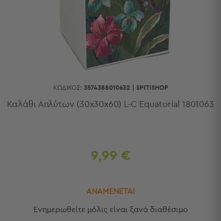
Κουζίνας
Είδη
Μπάνιου
Οργάνωση
Σπιτιού
Βρεφικά
Παιδικά
Ένδυση
ΚΩΔΙΚΌΣ:
3574388010632
|
SPITISHOP
Δωμάτια
Καλάθι Απλύτων (30x30x60) L-C Equatorial 1801063
Κρεβατοκάμαρα
Σαλόνι
Μπάνιο
Κουζίνα
9,99 €
Βρεφικό
Δωμάτιο
Παιδικό
ΑΝΑΜΕΝΕΤΑΙ
Δωμάτιο
Εποχιακά
Eνημερωθείτε μόλις είναι ξανά διαθέσιμο