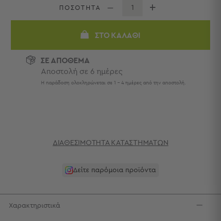
Πετσέτες
ΠΟΣΟΤΗΤΑ
-
Παρεό
ΣΤΟ ΚΑΛΆΘΙ
Πετσέτες
-
ΣΕ ΑΠΟΘΕΜΑ
Παρεό
Αποστολή σε 6 ημέρες
Προβολή
Η παράδοση ολοκληρώνεται σε 1 - 4 ημέρες από την αποστολή.
Όλων
Πετσέτες
Ενηλίκων
Παρεό
Καφτάνια
–
ΔΙΑΘΕΣΙΜΌΤΗΤΑ ΚΑΤΑΣΤΗΜΆΤΩΝ
Πόντσο
Παιδικές
Δείτε παρόμοια προϊόντα
Πετσέτες
Τσάντες
-
Χαρακτηριστικά
Νεσεσέρ