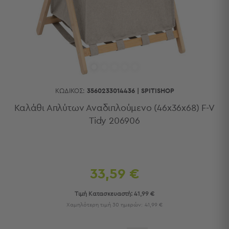
Κουζίνας
Είδη
Μπάνιου
Οργάνωση
Σπιτιού
Βρεφικά
Παιδικά
Ένδυση
ΚΩΔΙΚΌΣ:
3560233014436
|
SPITISHOP
Δωμάτια
Καλάθι Απλύτων Αναδιπλούμενο (46x36x68) F-V
Tidy 206906
Κρεβατοκάμαρα
Σαλόνι
Μπάνιο
Κουζίνα
Βρεφικό
33,59 €
Δωμάτιο
Παιδικό
Τιμή Κατασκευαστή:
41,99 €
Δωμάτιο
Χαμηλότερη τιμή 30 ημερών:
41,99 €
Εποχιακά