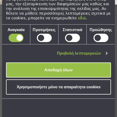
μας, την εξατομίκευση των διαφημίσεών μας καθώς και
Τσάντες
την ανάλυση της επισκεψιμότητας της σελίδας μας. Αν
Αποστολές & Αλλαγές
-
θέλετε να μάθετε περισσότερες λεπτομέρειες σχετικά με
τα cookies, μπορείτε να ενημερωθείτε
εδώ
.
Νεσεσέρ
Τσάντες
Επιλογή
Αναγκαία
Προτιμήσεις
Στατιστικά
Προώθησης
Θαλάσσης
συγκατάθεσης
Νεσεσέρ
Best Sellers
Παραλίας
Σαγιονάρες
Προβολή λεπτομερειών
Συνδυάστε με
Δείτε επίσης
Σαγιονάρες
Προβολή
Αποδοχή όλων
Όλων
Ανδρικές
Εγγραφείτε στο newsletter
μας για να μη
Γυναικείες
χάνετε προσφορές, νέα και ιδέες διακόσμησης!
Χρησιμοποιήστε μόνο τα απαραίτητα cookies
Παιδικές
Εξοπλισμός
&
Aποδέχομαι τους
όρους χρήσης
Είδη