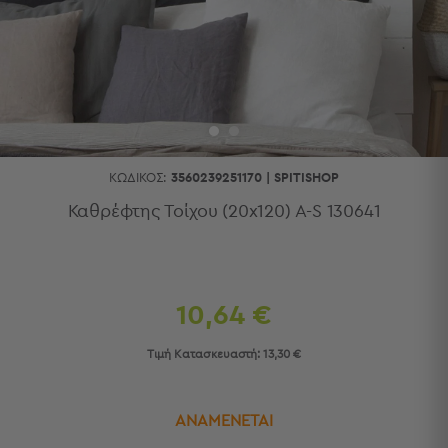
Κουζίνας
Είδη
Μπάνιου
Οργάνωση
Σπιτιού
Βρεφικά
Παιδικά
Ένδυση
ΚΩΔΙΚΌΣ:
3560239251170
|
SPITISHOP
Δωμάτια
Καθρέφτης Τοίχου (20x120) A-S 130641
Κρεβατοκάμαρα
Σαλόνι
Μπάνιο
Κουζίνα
10,64 €
Βρεφικό
Δωμάτιο
Τιμή Κατασκευαστή:
13,30 €
Παιδικό
Δωμάτιο
Εποχιακά
ΑΝΑΜΕΝΕΤΑΙ