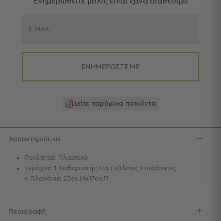
Eνημερωθείτε μόλις είναι ξανά διαθέσιμο
Πετσέτες
-
Παρεό
E-MAIL
Πετσέτες
-
Παρεό
ΕΝΗΜΕΡΩΣΤΕ ΜΕ
Προβολή
Όλων
Πετσέτες
Δείτε παρόμοια προϊόντα
Ενηλίκων
Παρεό
Καφτάνια
Χαρακτηριστικά
–
Πόντσο
Ποιότητα: Πλαστικό
Παιδικές
Τεμάχια: 1 Καθαριστής Για Γυάλινες Επιφάνειες
Πετσέτες
+ Πλακάκια 23εκ.Μx17εκ.Π
Τσάντες
-
Περιγραφή
Νεσεσέρ