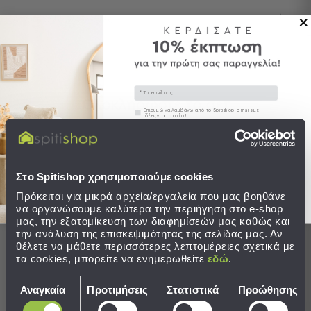
Τσάντες
Αποστολές & Αλλαγές
-
Νεσεσέρ
Τσάντες
Θαλάσσης
Email
Νεσεσέρ
Ολοκληρώστε το σετ
Παραλίας
Συγκατάθεση
Επιθυμώ να λαμβάνω από το Spitishop e-mails με
ιδέες για το σπίτι!
Σαγιονάρες
Στείλτε μου το κουπόνι!
Σαγιονάρες
Στο Spitishop χρησιμοποιούμε cookies
Προβολή
Όλων
Πρόκειται για μικρά αρχεία/εργαλεία που μας βοηθάνε
να οργανώσουμε καλύτερα την περιήγηση στο e-shop
Ανδρικές
μας, την εξατομίκευση των διαφημίσεών μας καθώς και
Γυναικείες
την ανάλυση της επισκεψιμότητας της σελίδας μας. Αν
Παιδικές
θέλετε να μάθετε περισσότερες λεπτομέρειες σχετικά με
τα cookies, μπορείτε να ενημερωθείτε
εδώ
.
Εξοπλισμός
&
Επιλογή
Αναγκαία
Προτιμήσεις
Στατιστικά
Προώθησης
Καθαριστής Για Γυάλινες
Καθαριστής Για Γυάλινες
Είδη
συγκατάθεσης
Επιφάνειες + Πλακάκια
Επιφάνειες + Πλακάκια