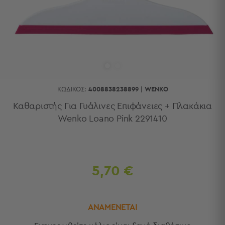
Κουζίνας
Είδη
Μπάνιου
Οργάνωση
Σπιτιού
Βρεφικά
Παιδικά
Ένδυση
ΚΩΔΙΚΌΣ:
4008838238899
|
WENKO
Δωμάτια
Καθαριστής Για Γυάλινες Επιφάνειες + Πλακάκια
Wenko Loano Pink 2291410
Κρεβατοκάμαρα
Σαλόνι
Μπάνιο
Κουζίνα
Βρεφικό
5,70 €
Δωμάτιο
Παιδικό
Δωμάτιο
ΑΝΑΜΕΝΕΤΑΙ
Εποχιακά