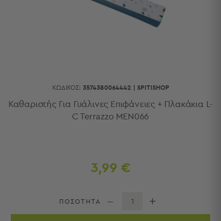
Κουζίνας
Είδη
Μπάνιου
Οργάνωση
Σπιτιού
Βρεφικά
Παιδικά
Ένδυση
ΚΩΔΙΚΌΣ:
3574380064442
|
SPITISHOP
Δωμάτια
Καθαριστής Για Γυάλινες Επιφάνειες + Πλακάκια L-
C Terrazzo MEN066
Κρεβατοκάμαρα
Σαλόνι
Μπάνιο
Κουζίνα
Βρεφικό
3,99 €
Δωμάτιο
Παιδικό
Δωμάτιο
ΠΟΣΟΤΗΤΑ
Εποχιακά