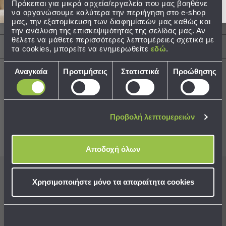
Πρόκειται για μικρά αρχεία/εργαλεία που μας βοηθάνε
να οργανώσουμε καλύτερα την περιήγηση στο e-shop
Τσάντες
μας, την εξατομίκευση των διαφημίσεών μας καθώς και
Περιγραφή
-
την ανάλυση της επισκεψιμότητας της σελίδας μας. Αν
Νεσεσέρ
θέλετε να μάθετε περισσότερες λεπτομέρειες σχετικά με
Τσάντες
Αποστολές & Αλλαγές
τα cookies, μπορείτε να ενημερωθείτε
εδώ
.
Θαλάσσης
Επιλογή
Νεσεσέρ
Αναγκαία
Προτιμήσεις
Στατιστικά
Προώθησης
συγκατάθεσης
Παραλίας
Σαγιονάρες
Best Sellers
Προβολή λεπτομερειών
Σαγιονάρες
Προβολή
Όλων
Συνδυάστε με
Δείτε επίσης
Αποδοχή όλων
Ανδρικές
Γυναικείες
Παιδικές
Χρησιμοποιήστε μόνο τα απαραίτητα cookies
Εγγραφείτε στο newsletter
μας για να μη
Εξοπλισμός
χάνετε προσφορές, νέα και ιδέες διακόσμησης!
&
Είδη