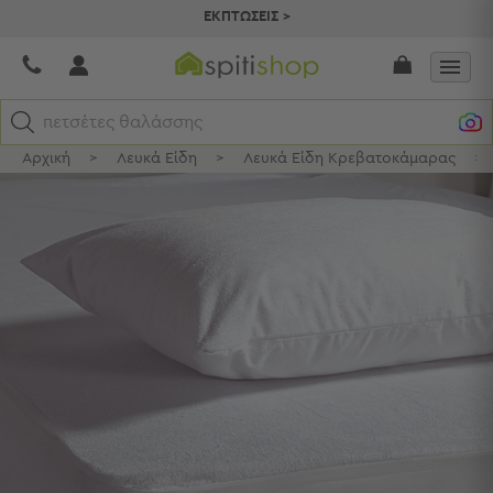
ΕΚΠΤΩΣΕΙΣ >
πετσέτες θαλάσσης
Αρχική
>
Λευκά Είδη
>
Λευκά Είδη Κρεβατοκάμαρας
>
Κατηγορίες
Προβολή
Όλων
Σεντόνια
Κουβερλί
Ριχτάρια
Πετσέτες
Κουρτίνες
Χαλιά
Φωτιστικά
Έπιπλα
Διακοσμητικά
Είδη