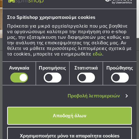
Στείλτε μου το κουπόνι!
Τσάντες
Περιγραφή
-
Στο Spitishop χρησιμοποιούμε cookies
Νεσεσέρ
Πρόκειται για μικρά αρχεία/εργαλεία που μας βοηθάνε
Τσάντες
Φροντίδα / Οδηγίες Πλύσης
να οργανώσουμε καλύτερα την περιήγηση στο e-shop
Θαλάσσης
μας, την εξατομίκευση των διαφημίσεών μας καθώς και
Νεσεσέρ
την ανάλυση της επισκεψιμότητας της σελίδας μας. Αν
Αποστολές & Αλλαγές
θέλετε να μάθετε περισσότερες λεπτομέρειες σχετικά με
Παραλίας
τα cookies, μπορείτε να ενημερωθείτε
εδώ
.
Σαγιονάρες
Επιλογή
Αναγκαία
Προτιμήσεις
Στατιστικά
Προώθησης
συγκατάθεσης
Σαγιονάρες
Χρειάζεστε βοήθεια;
Προβολή
Δείτε τον
Οδηγό Αγορών
Όλων
Ανδρικές
Προβολή λεπτομερειών
Γυναικείες
Παιδικές
Αποδοχή όλων
Εξοπλισμός
Best Sellers
&
Είδη
Χρησιμοποιήστε μόνο τα απαραίτητα cookies