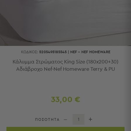
Κουζίνας
Είδη
Μπάνιου
Οργάνωση
Σπιτιού
Βρεφικά
Παιδικά
Ένδυση
ΚΩΔΙΚΌΣ:
5205495185545
|
NEF - NEF HOMEWARE
Δωμάτια
Κάλυμμα Στρώματος King Size (180x200+30)
Αδιάβροχο Nef-Nef Homeware Terry & PU
Κρεβατοκάμαρα
Σαλόνι
Μπάνιο
Κουζίνα
Βρεφικό
33,00 €
Δωμάτιο
Παιδικό
Δωμάτιο
ΠΟΣΟΤΗΤΑ
Εποχιακά