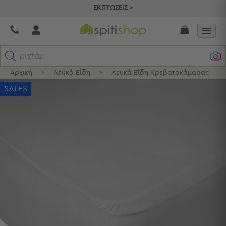
ΕΚΠΤΩΣΕΙΣ >
ριχτάρια
Αρχική
>
Λευκά Είδη
>
Λευκά Είδη Κρεβατοκάμαρας
>
Κατηγορίες
SALES
Προβολή
Όλων
Σεντόνια
Κουβερλί
Ριχτάρια
Πετσέτες
Κουρτίνες
Χαλιά
Φωτιστικά
Έπιπλα
Διακοσμητικά
Είδη