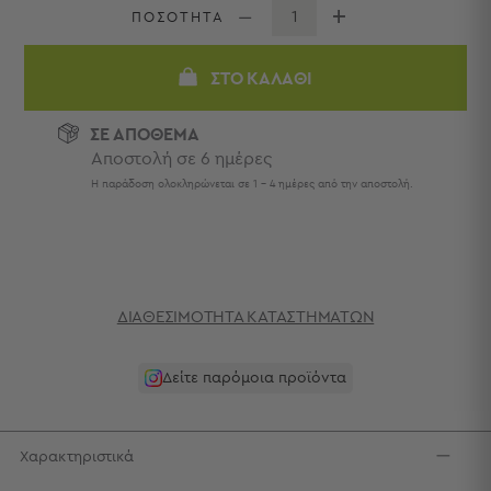
Πετσέτες
ΠΟΣΟΤΗΤΑ
-
Παρεό
ΣΤΟ ΚΑΛΆΘΙ
Πετσέτες
-
ΣΕ ΑΠΟΘΕΜΑ
Παρεό
Αποστολή σε 6 ημέρες
Προβολή
Η παράδοση ολοκληρώνεται σε 1 - 4 ημέρες από την αποστολή.
Όλων
Πετσέτες
Ενηλίκων
Παρεό
Καφτάνια
–
ΔΙΑΘΕΣΙΜΌΤΗΤΑ ΚΑΤΑΣΤΗΜΆΤΩΝ
Πόντσο
Παιδικές
Δείτε παρόμοια προϊόντα
Πετσέτες
Τσάντες
-
Χαρακτηριστικά
Νεσεσέρ