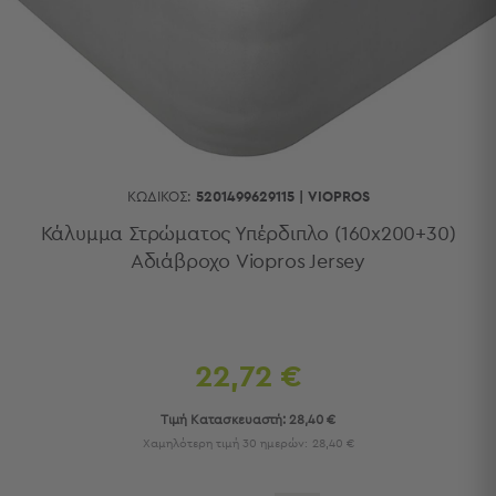
Κουζίνας
Είδη
Μπάνιου
Οργάνωση
Σπιτιού
Βρεφικά
Παιδικά
Ένδυση
ΚΩΔΙΚΌΣ:
5201499629115
|
VIOPROS
Δωμάτια
Κάλυμμα Στρώματος Υπέρδιπλο (160x200+30)
Αδιάβροχο Viopros Jersey
Κρεβατοκάμαρα
Σαλόνι
Μπάνιο
Κουζίνα
Βρεφικό
22,72 €
Δωμάτιο
Παιδικό
Τιμή Κατασκευαστή:
28,40 €
Δωμάτιο
Χαμηλότερη τιμή 30 ημερών:
28,40 €
Εποχιακά