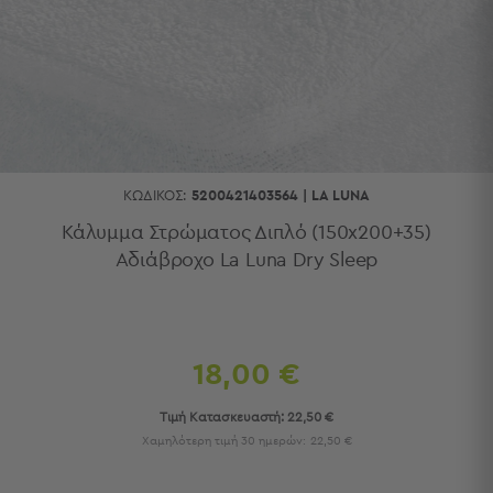
Κουζίνας
Είδη
Μπάνιου
Οργάνωση
Σπιτιού
Βρεφικά
Παιδικά
Ένδυση
ΚΩΔΙΚΌΣ:
5200421403564
|
LA LUNA
Δωμάτια
Κάλυμμα Στρώματος Διπλό (150x200+35)
Αδιάβροχο La Luna Dry Sleep
Κρεβατοκάμαρα
Σαλόνι
Μπάνιο
Κουζίνα
Βρεφικό
18,00 €
Δωμάτιο
Παιδικό
Τιμή Κατασκευαστή:
22,50 €
Δωμάτιο
Χαμηλότερη τιμή 30 ημερών:
22,50 €
Εποχιακά