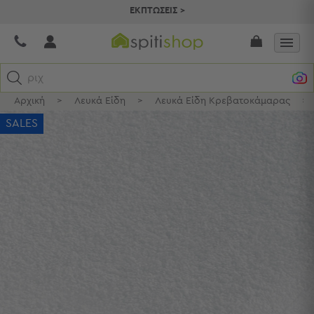
ΕΚΠΤΩΣΕΙΣ >
ριχτάρι
Αρχική
>
Λευκά Είδη
>
Λευκά Είδη Κρεβατοκάμαρας
>
Κατηγορίες
SALES
Προβολή
Όλων
Σεντόνια
Κουβερλί
Ριχτάρια
Πετσέτες
Κουρτίνες
Χαλιά
Φωτιστικά
Έπιπλα
Διακοσμητικά
Είδη