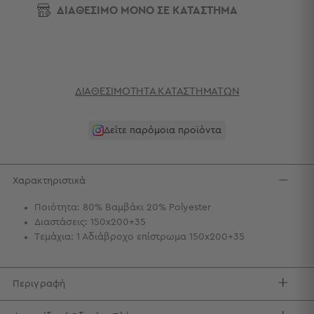
Πετσέτες
ΔΙΑΘΕΣΙΜΟ ΜΟΝΟ ΣΕ ΚΑΤΑΣΤΗΜΑ
-
Παρεό
Πετσέτες
-
ΔΙΑΘΕΣΙΜΌΤΗΤΑ ΚΑΤΑΣΤΗΜΆΤΩΝ
Παρεό
Προβολή
Όλων
Δείτε παρόμοια προϊόντα
Πετσέτες
Ενηλίκων
Παρεό
Χαρακτηριστικά
Καφτάνια
–
Ποιότητα: 80% Βαμβάκι 20% Polyester
Πόντσο
Διαστάσεις: 150x200+35
Παιδικές
Τεμάχια: 1 Αδιάβροχο επίστρωμα 150x200+35
Πετσέτες
Τσάντες
Περιγραφή
-
Νεσεσέρ