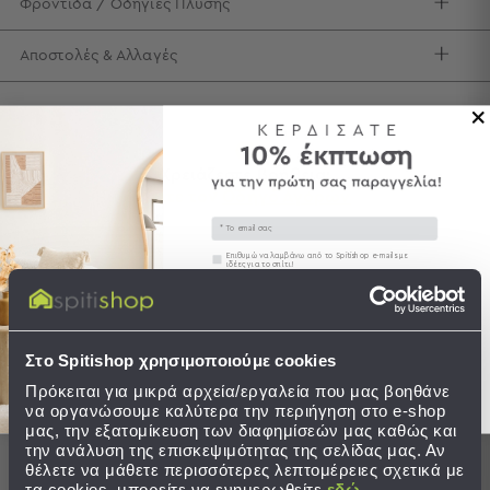
Φροντίδα / Οδηγίες Πλύσης
Τσάντες
-
Αποστολές & Αλλαγές
Νεσεσέρ
Τσάντες
Θαλάσσης
Νεσεσέρ
Παραλίας
Χρειάζεστε βοήθεια;
Δείτε τον
Οδηγό Αγορών
Σαγιονάρες
Email
Σαγιονάρες
Συγκατάθεση
Επιθυμώ να λαμβάνω από το Spitishop e-mails με
ιδέες για το σπίτι!
Προβολή
Όλων
Στείλτε μου το κουπόνι!
Ολοκληρώστε το σετ
Ανδρικές
Γυναικείες
Στο Spitishop χρησιμοποιούμε cookies
Παιδικές
BEST SELLER
SALES
Πρόκειται για μικρά αρχεία/εργαλεία που μας βοηθάνε
να οργανώσουμε καλύτερα την περιήγηση στο e-shop
SALES
Εξοπλισμός
μας, την εξατομίκευση των διαφημίσεών μας καθώς και
&
την ανάλυση της επισκεψιμότητας της σελίδας μας. Αν
Είδη
θέλετε να μάθετε περισσότερες λεπτομέρειες σχετικά με
τα cookies, μπορείτε να ενημερωθείτε
εδώ
.