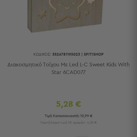
Κουζίνας
Είδη
Μπάνιου
Οργάνωση
Σπιτιού
Βρεφικά
Παιδικά
Ένδυση
ΚΩΔΙΚΌΣ:
3526781193023
|
SPITISHOP
Δωμάτια
Διακοσμητικό Τοίχου Με Led L-C Sweet Kids With
Star 6CAD077
Κρεβατοκάμαρα
Σαλόνι
Μπάνιο
Κουζίνα
Βρεφικό
5,28 €
Δωμάτιο
Παιδικό
Τιμή Κατασκευαστή:
10,99 €
Δωμάτιο
Χαμηλότερη τιμή 30 ημερών:
6,36 €
Εποχιακά