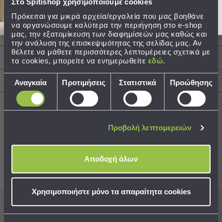
Στο Spitishop χρησιμοποιούμε cookies
Ποιότητα: Ξύλινο
Τσάντες
Διαστάσεις: 20x3.5x27.5
Πρόκειται για μικρά αρχεία/εργαλεία που μας βοηθάνε
-
να οργανώσουμε καλύτερα την περιήγηση στο e-shop
Τεμάχια: 1 Κάδρο Με Led Φως
μας, την εξατομίκευση των διαφημίσεών μας καθώς και
Νεσεσέρ
20εκ.Πx3.5εκ.Μx27.5εκ.Υ
την ανάλυση της επισκεψιμότητας της σελίδας μας. Αν
Τσάντες
θέλετε να μάθετε περισσότερες λεπτομέρειες σχετικά με
Θαλάσσης
Περιγραφή
τα cookies, μπορείτε να ενημερωθείτε
εδώ
.
Νεσεσέρ
Επιλογή
Παραλίας
Αποστολές & Αλλαγές
Αναγκαία
Προτιμήσεις
Στατιστικά
Προώθησης
συγκατάθεσης
Σαγιονάρες
Σαγιονάρες
Προβολή λεπτομερειών
Προβολή
Όλων
Best Sellers
Ανδρικές
Αποδοχή όλων
Γυναικείες
Παιδικές
Συνδυάστε με
Δείτε επίσης
Εξοπλισμός
Χρησιμοποιήστε μόνο τα απαραίτητα cookies
&
Είδη
Εγγραφείτε στο newsletter
μας για να μη