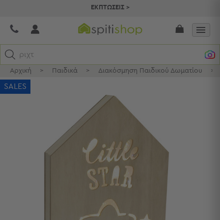
ΕΚΠΤΩΣΕΙΣ >
ριχτάρι
Αρχική
>
Παιδικά
>
Διακόσμηση Παιδικού Δωματίου
>
Κατηγορίες
SALES
Προβολή
Όλων
Σεντόνια
Κουβερλί
Ριχτάρια
Πετσέτες
Κουρτίνες
Χαλιά
Φωτιστικά
Έπιπλα
Διακοσμητικά
Είδη