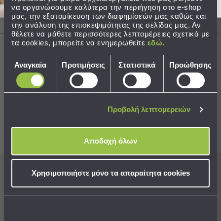
να οργανώσουμε καλύτερα την περιήγηση στο e-shop
Τσάντες
μας, την εξατομίκευση των διαφημίσεών μας καθώς και
Περιγραφή
-
την ανάλυση της επισκεψιμότητας της σελίδας μας. Αν
θέλετε να μάθετε περισσότερες λεπτομέρειες σχετικά με
Νεσεσέρ
τα cookies, μπορείτε να ενημερωθείτε
εδώ
.
Τσάντες
Αποστολές & Αλλαγές
Θαλάσσης
Επιλογή
Αναγκαία
Προτιμήσεις
Στατιστικά
Προώθησης
Νεσεσέρ
συγκατάθεσης
Παραλίας
Σαγιονάρες
Best Sellers
Προβολή λεπτομερειών
Σαγιονάρες
Προβολή
Όλων
Συνδυάστε με
Δείτε επίσης
Αποδοχή όλων
Ανδρικές
Γυναικείες
Παιδικές
Χρησιμοποιήστε μόνο τα απαραίτητα cookies
Εγγραφείτε στο newsletter
μας για να μη
Εξοπλισμός
χάνετε προσφορές, νέα και ιδέες διακόσμησης!
&
Είδη