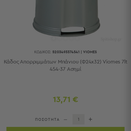
Κουζίνας
Είδη
Μπάνιου
Οργάνωση
Σπιτιού
Βρεφικά
Παιδικά
Ένδυση
ΚΩΔΙΚΌΣ:
5203493374541
|
VIOMES
Δωμάτια
Κάδος Απορριμμάτων Μπάνιου (Φ24x32) Viomes 7lt
454-37 Ασημί
Κρεβατοκάμαρα
Σαλόνι
Μπάνιο
Κουζίνα
Βρεφικό
13,71 €
Δωμάτιο
Παιδικό
Δωμάτιο
ΠΟΣΟΤΗΤΑ
Εποχιακά