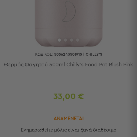
Κουζίνας
Είδη
Μπάνιου
Οργάνωση
Σπιτιού
Βρεφικά
Παιδικά
Ένδυση
ΚΩΔΙΚΌΣ:
5056243501915
|
CHILLY'S
Δωμάτια
Θερμός Φαγητού 500ml Chilly's Food Pot Blush Pink
Κρεβατοκάμαρα
Σαλόνι
Μπάνιο
Κουζίνα
33,00 €
Βρεφικό
Δωμάτιο
Παιδικό
ΑΝΑΜΕΝΕΤΑΙ
Δωμάτιο
Εποχιακά
Eνημερωθείτε μόλις είναι ξανά διαθέσιμο