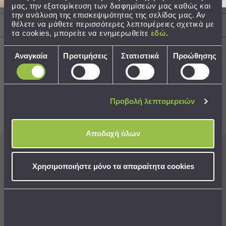
Φροντίδα / Οδηγίες Πλύσης
μας, την εξατομίκευση των διαφημίσεών μας καθώς και
Τσάντες
την ανάλυση της επισκεψιμότητας της σελίδας μας. Αν
θέλετε να μάθετε περισσότερες λεπτομέρειες σχετικά με
-
Αποστολές & Αλλαγές
τα cookies, μπορείτε να ενημερωθείτε
εδώ
.
Νεσεσέρ
Τσάντες
Επιλογή
Αναγκαία
Προτιμήσεις
Στατιστικά
Προώθησης
Θαλάσσης
συγκατάθεσης
Νεσεσέρ
Παραλίας
Best Sellers
Σαγιονάρες
Προβολή λεπτομερειών
Σαγιονάρες
Συνδυάστε με
Δείτε επίσης
Προβολή
Αποδοχή όλων
Όλων
Ανδρικές
Εγγραφείτε στο newsletter
μας για να μη
Γυναικείες
Χρησιμοποιήστε μόνο τα απαραίτητα cookies
χάνετε προσφορές, νέα και ιδέες διακόσμησης!
Παιδικές
Εξοπλισμός
&
Είδη
Aποδέχομαι τους
όρους χρήσης