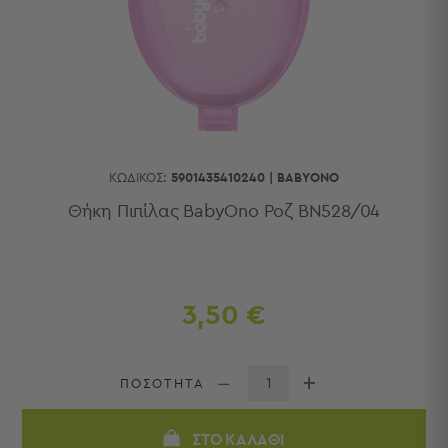
Κουζίνας
Είδη
Μπάνιου
Οργάνωση
Σπιτιού
Βρεφικά
Παιδικά
Ένδυση
ΚΩΔΙΚΌΣ:
5901435410240
|
BABYONO
Δωμάτια
Θήκη Πιπίλας BabyOno Ροζ BN528/04
Κρεβατοκάμαρα
Σαλόνι
Μπάνιο
Κουζίνα
3,50 €
Βρεφικό
Δωμάτιο
Παιδικό
ΠΟΣΟΤΗΤΑ
Δωμάτιο
Εποχιακά
ΣΤΟ ΚΑΛΆΘΙ