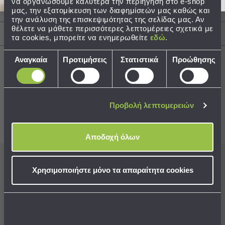
να οργανώσουμε καλύτερα την περιήγηση στο e-shop
μας, την εξατομίκευση των διαφημίσεών μας καθώς και
Περιγραφή
Τσάντες
την ανάλυση της επισκεψιμότητας της σελίδας μας. Αν
-
θέλετε να μάθετε περισσότερες λεπτομέρειες σχετικά με
Αποστολές & Αλλαγές
Νεσεσέρ
τα cookies, μπορείτε να ενημερωθείτε
εδώ
.
Τσάντες
Επιλογή
Θαλάσσης
Αναγκαία
Προτιμήσεις
Στατιστικά
Προώθησης
συγκατάθεσης
Νεσεσέρ
Παραλίας
Best Sellers
Σαγιονάρες
Προβολή λεπτομερειών
Σαγιονάρες
Συνδυάστε με
Δείτε επίσης
Προβολή
Αποδοχή όλων
Όλων
Ανδρικές
Γυναικείες
Εγγραφείτε στο newsletter
μας για να μη
Χρησιμοποιήστε μόνο τα απαραίτητα cookies
Παιδικές
χάνετε προσφορές, νέα και ιδέες διακόσμησης!
Εξοπλισμός
&
Είδη