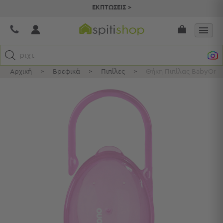
ΕΚΠΤΩΣΕΙΣ >
ριχτάρι
Αρχική
>
Βρεφικά
>
Πιπίλες
>
Θήκη Πιπίλας BabyOno
Κατηγορίες
Προβολή
Όλων
Σεντόνια
Κουβερλί
Ριχτάρια
Πετσέτες
Κουρτίνες
Χαλιά
Φωτιστικά
Έπιπλα
Διακοσμητικά
Είδη