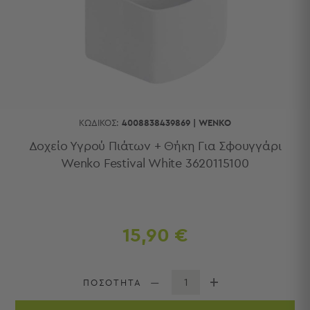
Κουζίνας
Είδη
Μπάνιου
Οργάνωση
Σπιτιού
Βρεφικά
Παιδικά
Ένδυση
ΚΩΔΙΚΌΣ:
4008838439869
|
WENKO
Δωμάτια
Δοχείο Υγρού Πιάτων + Θήκη Για Σφουγγάρι
Wenko Festival White 3620115100
Κρεβατοκάμαρα
Σαλόνι
Μπάνιο
Κουζίνα
Βρεφικό
15,90 €
Δωμάτιο
Παιδικό
Δωμάτιο
ΠΟΣΟΤΗΤΑ
Εποχιακά