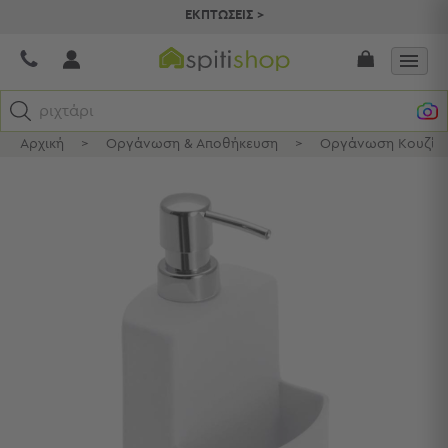
ΕΚΠΤΩΣΕΙΣ >
ριχτάρια
Αρχική
>
Οργάνωση & Αποθήκευση
>
Οργάνωση Κουζίν
Κατηγορίες
Προβολή
Όλων
Σεντόνια
Κουβερλί
Ριχτάρια
Πετσέτες
Κουρτίνες
Χαλιά
Φωτιστικά
Έπιπλα
Διακοσμητικά
Είδη