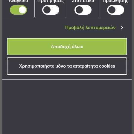
Αναγκαία
Προτιμήσεις
Στατιστικά
Προώθησης
Παραλίας
συγκατάθεσης
Δοχείο Υγρού Πιάτων + Θήκη
Δοχείο Υγρού Πιάτων + Θήκη
Εξοπλισμός
Για Σφουγγάρι Wenko
Για Σφουγγάρι Wenko
&
Είδη
Προβολή λεπτομερειών
15,90 €
15,90 €
Παραλίας
Προβολή
Όλων
Αποδοχή όλων
Ομπρέλες
ΣΕ ΑΠΟΘΕΜΑ
ΣΕ ΑΠΟΘΕΜΑ
Αποστολή σε 7 ημέρες
Αποστολή σε 7 ημέρες
Θαλάσσης
Σκίαστρα
Χρησιμοποιήστε μόνο τα απαραίτητα cookies
Παραλίας
Ψάθες
Καρεκλάκια
ΣΤΟ ΚΑΛΑΘΙ
ΣΤΟ ΚΑΛΑΘΙ
Παραλίας
Είδη
Camping
Best Sellers
Είδη
Camping
Σκηνές