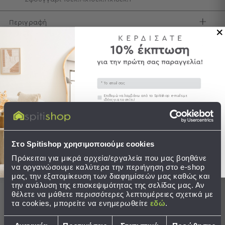
Τσάντες
Περιγραφή
-
Νεσεσέρ
Τσάντες
Αποστολές & Αλλαγές
Θαλάσσης
Νεσεσέρ
Παραλίας
Email
Συγκατάθεση
Επιθυμώ να λαμβάνω από το Spitishop e-mails με
Σαγιονάρες
ιδέες για το σπίτι!
Ολοκληρώστε το σετ
Σαγιονάρες
Στείλτε μου το κουπόνι!
Προβολή
Όλων
Στο Spitishop χρησιμοποιούμε cookies
Ανδρικές
Πρόκειται για μικρά αρχεία/εργαλεία που μας βοηθάνε
Γυναικείες
να οργανώσουμε καλύτερα την περιήγηση στο e-shop
Παιδικές
μας, την εξατομίκευση των διαφημίσεών μας καθώς και
την ανάλυση της επισκεψιμότητας της σελίδας μας. Αν
Εξοπλισμός
θέλετε να μάθετε περισσότερες λεπτομέρειες σχετικά με
τα cookies, μπορείτε να ενημερωθείτε
εδώ
.
&
Είδη
Επιλογή