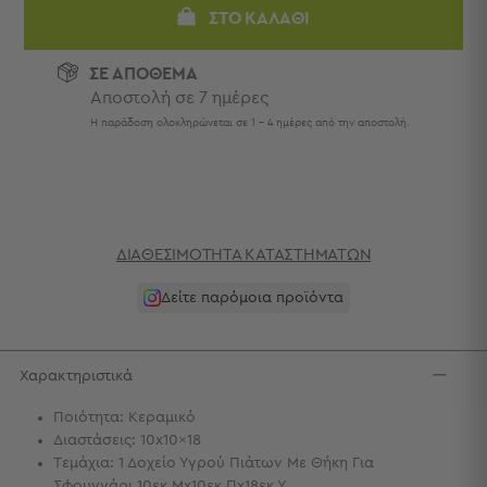
Πετσέτες
ΣΤΟ ΚΑΛΆΘΙ
-
Παρεό
ΣΕ ΑΠΟΘΕΜΑ
Αποστολή σε 7 ημέρες
Πετσέτες
-
Η παράδοση ολοκληρώνεται σε 1 - 4 ημέρες από την αποστολή.
Παρεό
Προβολή
Όλων
Πετσέτες
Ενηλίκων
ΔΙΑΘΕΣΙΜΌΤΗΤΑ ΚΑΤΑΣΤΗΜΆΤΩΝ
Παρεό
Καφτάνια
Δείτε παρόμοια προϊόντα
–
Πόντσο
Παιδικές
Χαρακτηριστικά
Πετσέτες
Ποιότητα: Κεραμικό
Τσάντες
Διαστάσεις: 10x10x18
-
Τεμάχια: 1 Δοχείο Υγρού Πιάτων Με Θήκη Για
Νεσεσέρ
Σφουγγάρι 10εκ.Μx10εκ.Πx18εκ.Υ