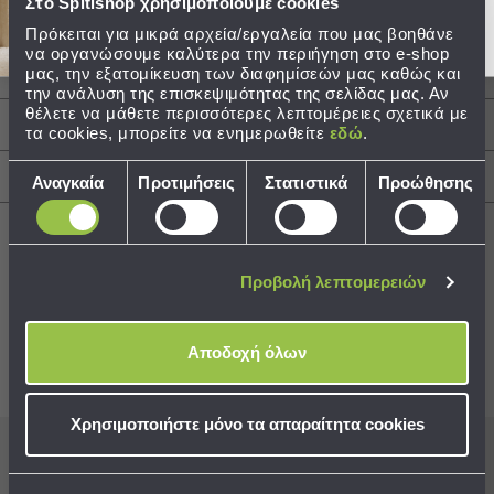
Στο Spitishop χρησιμοποιούμε cookies
Σύνθεση: 100% Polyester
Τσάντες
Πρόκειται για μικρά αρχεία/εργαλεία που μας βοηθάνε
Τεμάχια: 1 Βελουτέ Διακοσμητικό Μαξιλάρι
να οργανώσουμε καλύτερα την περιήγηση στο e-shop
-
40x40+15
μας, την εξατομίκευση των διαφημίσεών μας καθώς και
Νεσεσέρ
την ανάλυση της επισκεψιμότητας της σελίδας μας. Αν
Τσάντες
θέλετε να μάθετε περισσότερες λεπτομέρειες σχετικά με
Περιγραφή
Θαλάσσης
τα cookies, μπορείτε να ενημερωθείτε
εδώ
.
Νεσεσέρ
Επιλογή
Παραλίας
Αποστολές & Αλλαγές
Αναγκαία
Προτιμήσεις
Στατιστικά
Προώθησης
συγκατάθεσης
Σαγιονάρες
Σαγιονάρες
Προβολή λεπτομερειών
Προβολή
Όλων
Best Sellers
Ανδρικές
Αποδοχή όλων
Γυναικείες
Παιδικές
Συνδυάστε με
Δείτε επίσης
Εξοπλισμός
Χρησιμοποιήστε μόνο τα απαραίτητα cookies
&
Είδη
Εγγραφείτε στο newsletter
μας για να μη