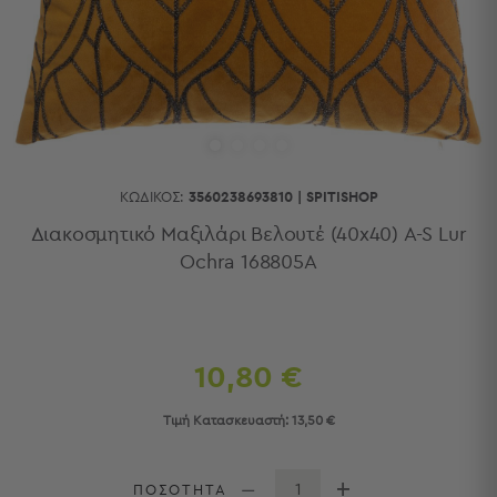
Κουζίνας
Είδη
Μπάνιου
Οργάνωση
Σπιτιού
Βρεφικά
Παιδικά
Ένδυση
ΚΩΔΙΚΌΣ:
3560238693810
|
SPITISHOP
Δωμάτια
Διακοσμητικό Μαξιλάρι Βελουτέ (40x40) A-S Lur
Ochra 168805A
Κρεβατοκάμαρα
Σαλόνι
Μπάνιο
Κουζίνα
Βρεφικό
10,80 €
Δωμάτιο
Παιδικό
Τιμή Κατασκευαστή:
13,50 €
Δωμάτιο
Εποχιακά
ΠΟΣΟΤΗΤΑ