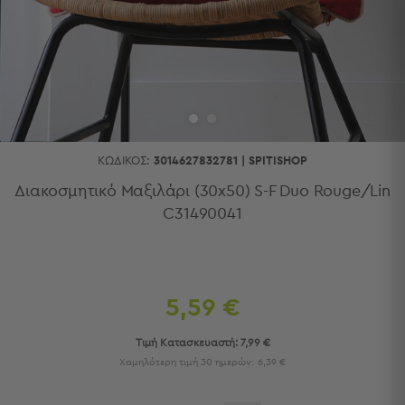
Κουζίνας
Είδη
Μπάνιου
Οργάνωση
Σπιτιού
Βρεφικά
Παιδικά
Ένδυση
ΚΩΔΙΚΌΣ:
3014627832781
|
SPITISHOP
Δωμάτια
Διακοσμητικό Μαξιλάρι (30x50) S-F Duo Rouge/Lin
C31490041
Κρεβατοκάμαρα
Σαλόνι
Μπάνιο
Κουζίνα
Βρεφικό
5,59 €
Δωμάτιο
Παιδικό
Τιμή Κατασκευαστή:
7,99 €
Δωμάτιο
Χαμηλότερη τιμή 30 ημερών:
6,39 €
Εποχιακά