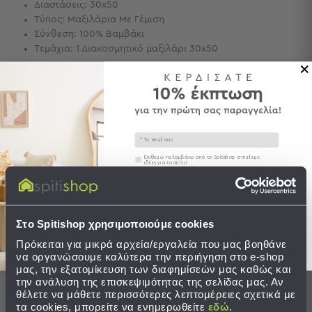
Διαστάσεις: 30x50
Τσάντες
Τύπος: Μαξιλάρια Με Γέμιση
-
Σύνθεση: 100% Βαμβάκι
Νεσεσέρ
Τεμάχια: 1 Διακοσμητικό μαξιλάρι 30x50
Τσάντες
Θαλάσσης
Περιγραφή
Νεσεσέρ
Παραλίας
Αποστολές & Αλλαγές
Σαγιονάρες
Email
Συγκατάθεση
Επιθυμώ να λαμβάνω από το Spitishop e-mails με
Σαγιονάρες
ιδέες για το σπίτι!
Προβολή
Στείλτε μου το κουπόνι!
Όλων
Ολοκληρώστε το σετ
Ανδρικές
Στο Spitishop χρησιμοποιούμε cookies
Γυναικείες
BEST SELLER
SALES
Παιδικές
Πρόκειται για μικρά αρχεία/εργαλεία που μας βοηθάνε
να οργανώσουμε καλύτερα την περιήγηση στο e-shop
Εξοπλισμός
μας, την εξατομίκευση των διαφημίσεών μας καθώς και
την ανάλυση της επισκεψιμότητας της σελίδας μας. Αν
&
θέλετε να μάθετε περισσότερες λεπτομέρειες σχετικά με
Είδη
τα cookies, μπορείτε να ενημερωθείτε
εδώ
.