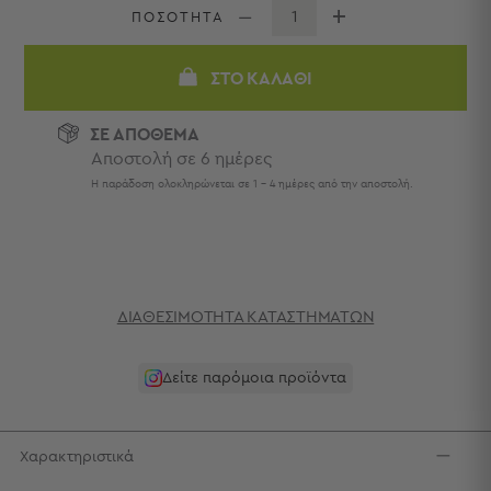
Πετσέτες
ΠΟΣΟΤΗΤΑ
-
Παρεό
ΣΤΟ ΚΑΛΆΘΙ
Πετσέτες
-
ΣΕ ΑΠΟΘΕΜΑ
Παρεό
Αποστολή σε 6 ημέρες
Προβολή
Η παράδοση ολοκληρώνεται σε 1 - 4 ημέρες από την αποστολή.
Όλων
Πετσέτες
Ενηλίκων
Παρεό
Καφτάνια
–
ΔΙΑΘΕΣΙΜΌΤΗΤΑ ΚΑΤΑΣΤΗΜΆΤΩΝ
Πόντσο
Παιδικές
Δείτε παρόμοια προϊόντα
Πετσέτες
Τσάντες
-
Χαρακτηριστικά
Νεσεσέρ