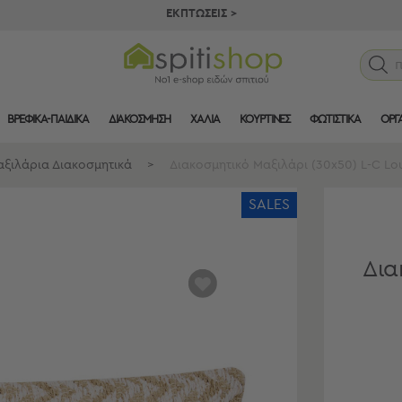
ΕΚΠΤΩΣΕΙΣ >
ΒΡΕΦΙΚΑ-ΠΑΙΔΙΚΑ
ΔΙΑΚΟΣΜΗΣΗ
ΧΑΛΙΑ
ΚΟΥΡΤΙΝΕΣ
ΦΩΤΙΣΤΙΚΑ
ΟΡΓ
ξιλάρια Διακοσμητικά
>
Διακοσμητικό Μαξιλάρι (30x50) L-C Lou
SALES
Δια
αγαπημένα
μου