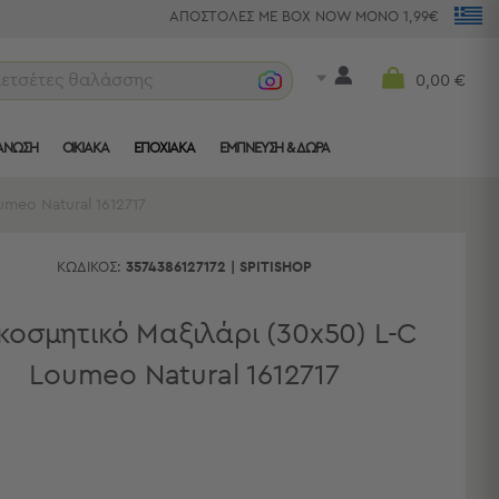
ΑΠΟΣΤΟΛΕΣ ΜΕ BOX NOW ΜΟΝΟ 1,99€
πετσέτες θαλάσσης
0,00 €
ΑΝΩΣΗ
ΟΙΚΙΑΚΑ
ΕΠΟΧΙΑΚΑ
ΈΜΠΝΕΥΣΗ & ΔΏΡΑ
meo Natural 1612717
ΚΩΔΙΚΌΣ:
3574386127172
|
SPITISHOP
κοσμητικό Μαξιλάρι (30x50) L-C
Loumeo Natural 1612717