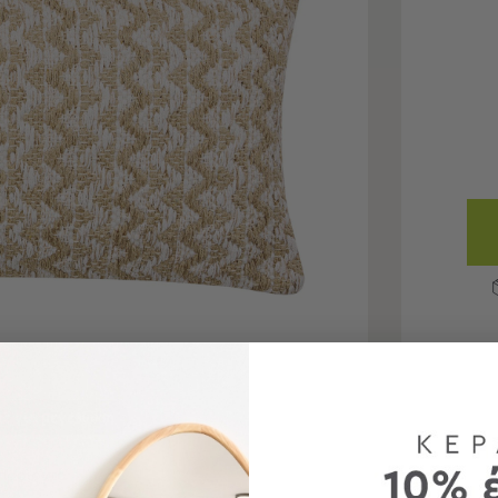
τε για μεγέθυνση
 προϊόντα