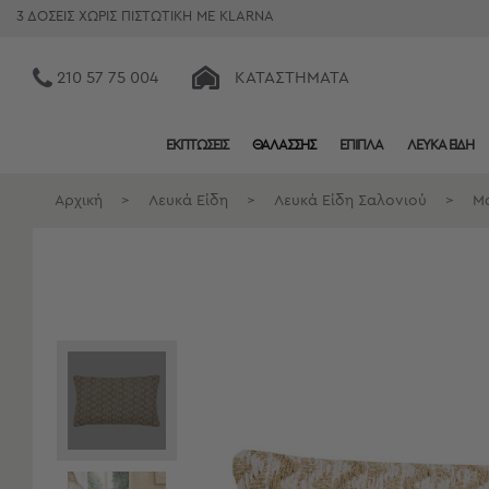
3 ΔΟΣΕΙΣ ΧΩΡΙΣ ΠΙΣΤΩΤΙΚΗ ΜΕ KLARNA
210 57 75 004
ΚΑΤΑΣΤΉΜΑΤΑ
ΕΚΠΤΩΣΕΙΣ
ΘΑΛΑΣΣΗΣ
ΕΠΙΠΛΑ
ΛΕΥΚΑ ΕΙΔΗ
Κατηγορίες
Προβολή
Αρχική
>
Λευκά Είδη
>
Λευκά Είδη Σαλονιού
>
Μα
Όλων
Σεντόνια
Κουβερλί
Ριχτάρια
Πετσέτες
Κουρτίνες
Χαλιά
Φωτιστικά
Έπιπλα
Διακοσμητικά
Είδη
Κουζίνας