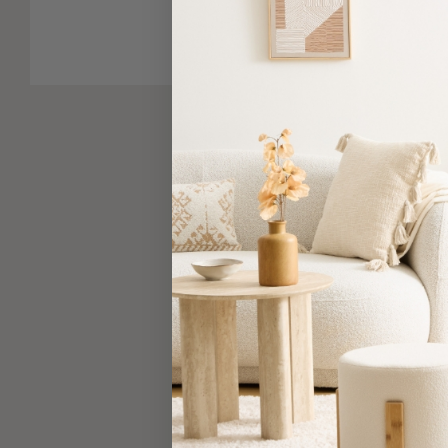
-
Παρεό
Πετσέτες
-
Παρεό
Προβολή
Όλων
Πετσέτες
Ενηλίκων
Παρεό
Καφτάνια
–
Πόντσο
Παιδικές
Πετσέτες
Τσάντες
-
Νεσεσέρ