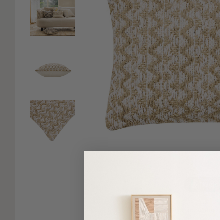
Είδη
Μπάνιου
Οργάνωση
Σπιτιού
Βρεφικά
Παιδικά
Ένδυση
Δωμάτια
Κρεβατοκάμαρα
Σαλόνι
Μπάνιο
Κουζίνα
Βρεφικό
Δωμάτιο
Παιδικό
Δωμάτιο
Πατήσ
Εποχιακά
Δείτε παρόμοια
Πετσέτες