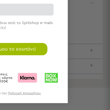
κτηριστικά
ιότητα: Κεραμικό
πος: Βάζα
νω από το Spitishop e-mails
μάχια: 1 Βάζο Διακόσμησης
ίτι!
.2εκ.Μx8.5εκ.Πx30εκ.Υ
 μου το κουπόνι!
ιγραφή
τολές & Αλλαγές