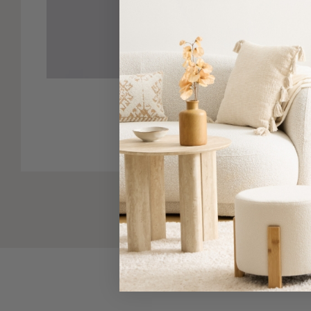
-
Παρεό
Πετσέτες
Πατήστε για μ
-
Παρεό
Προβολή
Δείτε παρόμοια
Όλων
Πετσέτες
Ενηλίκων
Παρεό
Καφτάνια
–
Πόντσο
Παιδικές
Πετσέτες
Τσάντες
-
Νεσεσέρ