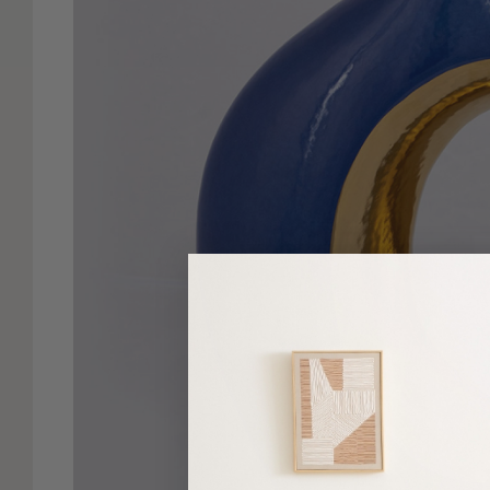
Είδη
Μπάνιου
Οργάνωση
Σπιτιού
Βρεφικά
Παιδικά
Ένδυση
Δωμάτια
Κρεβατοκάμαρα
Σαλόνι
Μπάνιο
Κουζίνα
Βρεφικό
Δωμάτιο
Παιδικό
Δωμάτιο
Εποχιακά
Πετσέτες