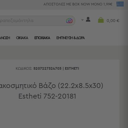
ΑΠΟΣΤΟΛΕΣ ΜΕ BOX NOW ΜΟΝΟ 1,99€
τραπεζομάντηλα
0,00 €
ΑΝΩΣΗ
ΟΙΚΙΑΚΑ
ΕΠΟΧΙΑΚΑ
ΈΜΠΝΕΥΣΗ & ΔΏΡΑ
ΚΩΔΙΚΌΣ:
5207227324703
|
ESTHETI
ακοσμητικό Βάζο (22.2x8.5x30)
Estheti 752-20181