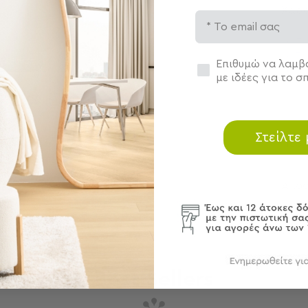
Χαρα
Email
Πο
Τύ
εγέθυνση
Συγκατάθεση
Επιθυμώ να λαμβά
Τε
με ιδέες για το σπ
22
 προϊόντα
Στείλτε
Περ
Αποσ
Best Sellers