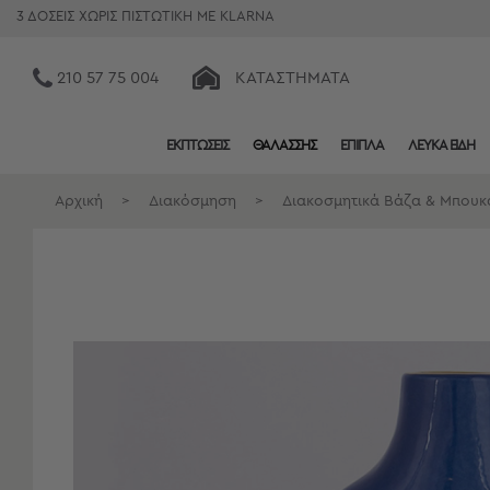
3 ΔΟΣΕΙΣ ΧΩΡΙΣ ΠΙΣΤΩΤΙΚΗ ΜΕ KLARNA
210 57 75 004
ΚΑΤΑΣΤΉΜΑΤΑ
ΕΚΠΤΩΣΕΙΣ
ΘΑΛΑΣΣΗΣ
ΕΠΙΠΛΑ
ΛΕΥΚΑ ΕΙΔΗ
Κατηγορίες
Προβολή
Αρχική
>
Διακόσμηση
>
Διακοσμητικά Βάζα & Μπουκ
Όλων
Σεντόνια
Κουβερλί
Ριχτάρια
Πετσέτες
Κουρτίνες
Χαλιά
Φωτιστικά
Έπιπλα
Διακοσμητικά
Είδη
Κουζίνας