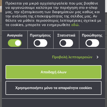
Τεμάχια: Διάμετρος Καθρέφτη 28.5εκ., 1
Πρόκειται για μικρά αρχεία/εργαλεία που μας βοηθάνε
Τσάντες
να οργανώσουμε καλύτερα την περιήγηση στο e-shop
Στρογγυλός Καθρέφτης Τοίχου Φ45εκ.x2εκ.Π
μας, την εξατομίκευση των διαφημίσεών μας καθώς και
-
την ανάλυση της επισκεψιμότητας της σελίδας μας. Αν
Νεσεσέρ
Περιγραφή
θέλετε να μάθετε περισσότερες λεπτομέρειες σχετικά με
Τσάντες
τα cookies, μπορείτε να ενημερωθείτε
εδώ
.
Θαλάσσης
Αποστολές & Αλλαγές
Νεσεσέρ
Επιλογή
Αναγκαία
Προτιμήσεις
Στατιστικά
Προώθησης
Παραλίας
συγκατάθεσης
Σαγιονάρες
Σαγιονάρες
Προβολή λεπτομερειών
Best Sellers
Προβολή
Όλων
Ανδρικές
Αποδοχή όλων
Συνδυάστε με
Δείτε επίσης
Γυναικείες
Παιδικές
Χρησιμοποιήστε μόνο τα απαραίτητα cookies
Εξοπλισμός
Εγγραφείτε στο newsletter
μας για να μη
&
χάνετε προσφορές, νέα και ιδέες διακόσμησης!
Είδη