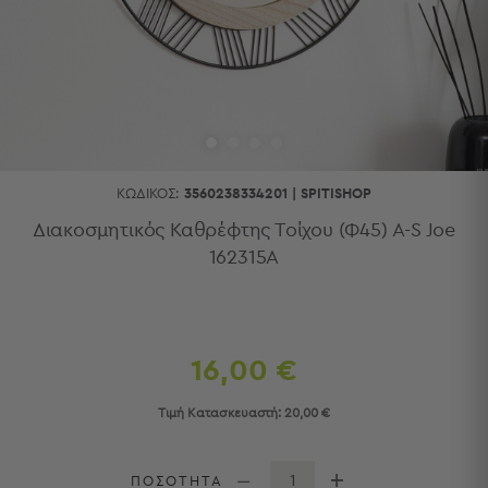
Κουζίνας
Είδη
Μπάνιου
Οργάνωση
Σπιτιού
Βρεφικά
Παιδικά
Ένδυση
ΚΩΔΙΚΌΣ:
3560238334201
|
SPITISHOP
Δωμάτια
Διακοσμητικός Καθρέφτης Τοίχου (Φ45) A-S Joe
162315A
Κρεβατοκάμαρα
Σαλόνι
Μπάνιο
Κουζίνα
Βρεφικό
16,00 €
Δωμάτιο
Παιδικό
Τιμή Κατασκευαστή:
20,00 €
Δωμάτιο
Εποχιακά
ΠΟΣΟΤΗΤΑ