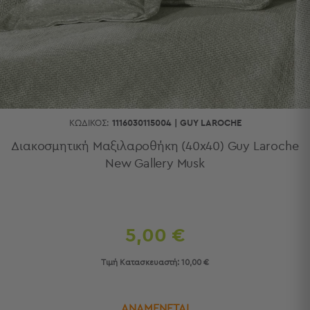
Κουζίνας
Είδη
Μπάνιου
Οργάνωση
Σπιτιού
Βρεφικά
Παιδικά
Ένδυση
ΚΩΔΙΚΌΣ:
1116030115004
|
GUY LAROCHE
Δωμάτια
Διακοσμητική Μαξιλαροθήκη (40x40) Guy Laroche
New Gallery Musk
Κρεβατοκάμαρα
Σαλόνι
Μπάνιο
Κουζίνα
Βρεφικό
5,00 €
Δωμάτιο
Παιδικό
Τιμή Κατασκευαστή:
10,00 €
Δωμάτιο
Εποχιακά
ΑΝΑΜΕΝΕΤΑΙ