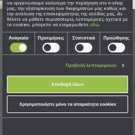
να οργανώσουμε καλύτερα την περιήγηση στο e-shop
Περιγραφή
μας, την εξατομίκευση των διαφημίσεών μας καθώς και
Τσάντες
την ανάλυση της επισκεψιμότητας της σελίδας μας. Αν
-
Αποστολές & Αλλαγές
θέλετε να μάθετε περισσότερες λεπτομέρειες σχετικά με
Νεσεσέρ
τα cookies, μπορείτε να ενημερωθείτε
εδώ
.
Τσάντες
Θαλάσσης
Επιλογή
Αναγκαία
Προτιμήσεις
Στατιστικά
Προώθησης
Νεσεσέρ
συγκατάθεσης
Παραλίας
Best Sellers
Σαγιονάρες
Προβολή λεπτομερειών
Σαγιονάρες
Συνδυάστε με
Δείτε επίσης
Προβολή
Όλων
Αποδοχή όλων
Ανδρικές
Γυναικείες
Εγγραφείτε στο newsletter
μας για να μη
Χρησιμοποιήστε μόνο τα απαραίτητα cookies
Παιδικές
χάνετε προσφορές, νέα και ιδέες διακόσμησης!
Εξοπλισμός
&
Είδη