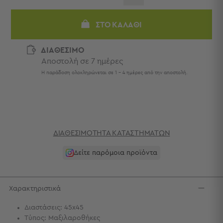
Πετσέτες
-
ΣΤΟ ΚΑΛΆΘΙ
Παρεό
Πετσέτες
ΔΙΑΘΕΣΙΜΟ
-
Αποστολή σε 7 ημέρες
Παρεό
Η παράδοση ολοκληρώνεται σε 1 - 4 ημέρες από την αποστολή.
Προβολή
Όλων
Πετσέτες
Ενηλίκων
Παρεό
Καφτάνια
ΔΙΑΘΕΣΙΜΌΤΗΤΑ ΚΑΤΑΣΤΗΜΆΤΩΝ
–
Δείτε παρόμοια προϊόντα
Πόντσο
Παιδικές
Πετσέτες
Χαρακτηριστικά
Τσάντες
-
Διαστάσεις: 45x45
Νεσεσέρ
Τύπος: Μαξιλαροθήκες