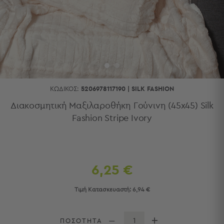
Κουζίνας
Είδη
Μπάνιου
Οργάνωση
Σπιτιού
Βρεφικά
Παιδικά
Ένδυση
ΚΩΔΙΚΌΣ:
5206978117190
|
SILK FASHION
Δωμάτια
Διακοσμητική Μαξιλαροθήκη Γούνινη (45x45) Silk
Fashion Stripe Ivory
Κρεβατοκάμαρα
Σαλόνι
Μπάνιο
Κουζίνα
Βρεφικό
6,25 €
Δωμάτιο
Παιδικό
Τιμή Κατασκευαστή:
6,94 €
Δωμάτιο
Εποχιακά
ΠΟΣΟΤΗΤΑ