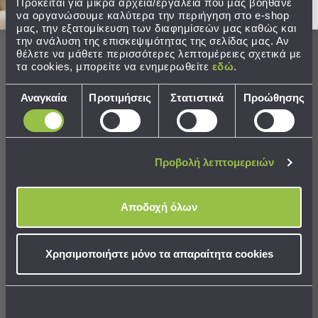
Παραλίας
Πρόκειται για μικρά αρχεία/εργαλεία που μας βοηθάνε
να οργανώσουμε καλύτερα την περιήγηση στο e-shop
μας, την εξατομίκευση των διαφημίσεών μας καθώς και
Εξοπλισμός
την ανάλυση της επισκεψιμότητας της σελίδας μας. Αν
&
Οι πελάτες μας λένε
θέλετε να μάθετε περισσότερες λεπτομέρειες σχετικά με
Είδη
τα cookies, μπορείτε να ενημερωθείτε
εδώ
.
Παραλίας
100% rated this product 4-5 stars
Προβολή
Επιλογή
Αναγκαία
Προτιμήσεις
Στατιστικά
Προώθησης
Όλων
συγκατάθεσης
Ομπρέλες
Θαλάσσης
Σκίαστρα
Αξιολογήσεις
Προβολή λεπτομερειών
Παραλίας
Ψάθες
Καρεκλάκια
Αποδοχή όλων
Παραλίας
C
Είδη
Χρησιμοποιήστε μόνο τα απαραίτητα cookies
Επιβεβαιωμένη αγορά
Camping
Customer
Είδη
Camping
Σκηνές