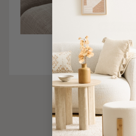
-
Παρεό
Πετσέτες
Πατήστε για μ
-
Παρεό
Προβολή
Δείτε παρόμοια
Όλων
Πετσέτες
Ενηλίκων
Παρεό
Καφτάνια
–
Πόντσο
Παιδικές
Πετσέτες
Τσάντες
-
Νεσεσέρ