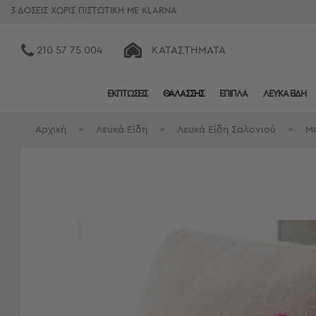
3 ΔΟΣΕΙΣ ΧΩΡΙΣ ΠΙΣΤΩΤΙΚΗ ΜΕ KLARNA
210 57 75 004
ΚΑΤΑΣΤΉΜΑΤΑ
ΕΚΠΤΩΣΕΙΣ
ΘΑΛΑΣΣΗΣ
ΕΠΙΠΛΑ
ΛΕΥΚΑ ΕΙΔΗ
Κατηγορίες
Προβολή
Αρχική
>
Λευκά Είδη
>
Λευκά Είδη Σαλονιού
>
Μα
Όλων
Σεντόνια
Κουβερλί
Ριχτάρια
Πετσέτες
Κουρτίνες
Χαλιά
Φωτιστικά
Έπιπλα
Διακοσμητικά
Είδη
Κουζίνας