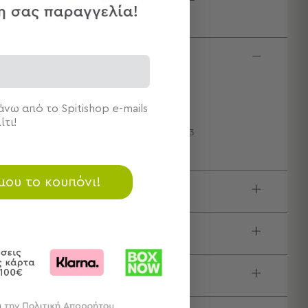
κτηριστικά
αστάσεις: 43x43
πος: Μαξιλαροθήκες
νω από το Spitishop e-mails
νθεση: 100% Polyester
ίτι!
μάχια: 1 Διακοσμητική Μαξιλαροθήκη 43x43
 μου το κουπόνι!
ιγραφή
τίδα / Οδηγίες Πλύσης
τολές & Αλλαγές