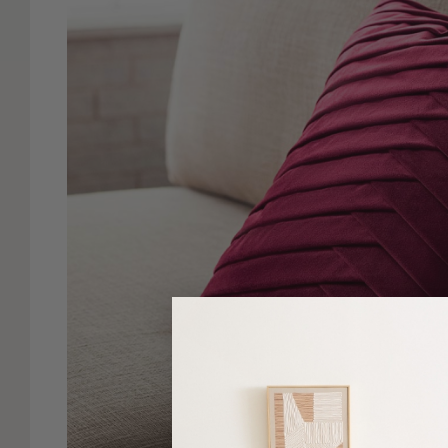
Είδη
Μπάνιου
Οργάνωση
Σπιτιού
Βρεφικά
Παιδικά
Ένδυση
Δωμάτια
Κρεβατοκάμαρα
Σαλόνι
Μπάνιο
Κουζίνα
Βρεφικό
Δωμάτιο
Παιδικό
Δωμάτιο
Εποχιακά
Πετσέτες