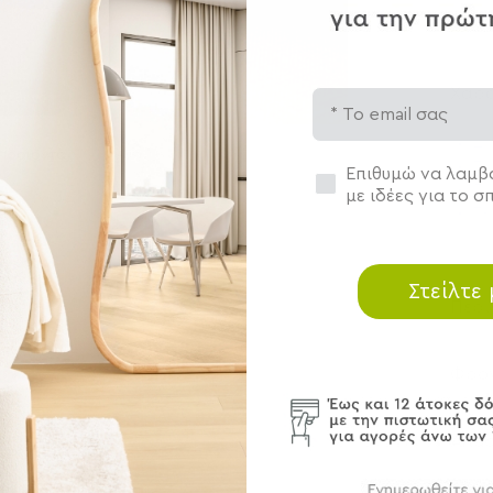
Χαρα
εγέθυνση
Email
Δι
 προϊόντα
Τύ
Συγκατάθεση
Επιθυμώ να λαμβά
Σύ
με ιδέες για το σπ
Τε
Στείλτε
Περ
Φρον
Αποσ