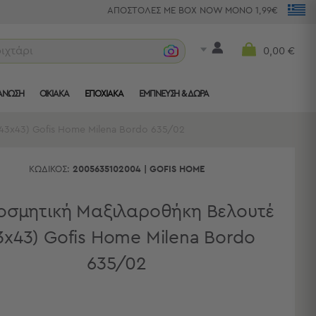
ΑΠΟΣΤΟΛΕΣ ΜΕ BOX NOW ΜΟΝΟ 1,99€
ριχτάρια
0,00 €
ΑΝΩΣΗ
ΟΙΚΙΑΚΑ
ΕΠΟΧΙΑΚΑ
ΈΜΠΝΕΥΣΗ & ΔΏΡΑ
43x43) Gofis Home Milena Bordo 635/02
ΚΩΔΙΚΌΣ:
2005635102004
|
GOFIS HOME
οσμητική Μαξιλαροθήκη Βελουτέ
3x43) Gofis Home Milena Bordo
635/02