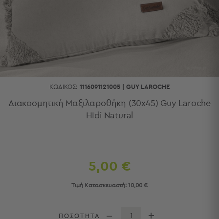
Κουζίνας
Είδη
Μπάνιου
Οργάνωση
Σπιτιού
Βρεφικά
Παιδικά
Ένδυση
ΚΩΔΙΚΌΣ:
1116091121005
|
GUY LAROCHE
Δωμάτια
Διακοσμητική Μαξιλαροθήκη (30x45) Guy Laroche
HIdi Natural
Κρεβατοκάμαρα
Σαλόνι
Μπάνιο
Κουζίνα
Βρεφικό
5,00 €
Δωμάτιο
Παιδικό
Τιμή Κατασκευαστή:
10,00 €
Δωμάτιο
Εποχιακά
ΠΟΣΟΤΗΤΑ