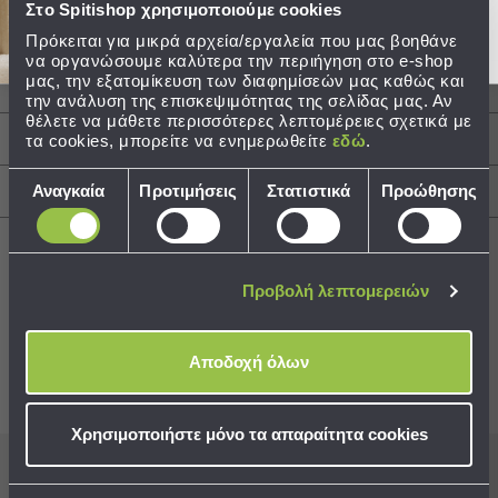
Στο Spitishop χρησιμοποιούμε cookies
Σύνθεση: 100% Βαμβάκι
Τσάντες
Τεμάχια: 1 Διακοσμητική μαξιλαροθήκη 30x45
Πρόκειται για μικρά αρχεία/εργαλεία που μας βοηθάνε
-
να οργανώσουμε καλύτερα την περιήγηση στο e-shop
Νεσεσέρ
μας, την εξατομίκευση των διαφημίσεών μας καθώς και
Περιγραφή
την ανάλυση της επισκεψιμότητας της σελίδας μας. Αν
Τσάντες
θέλετε να μάθετε περισσότερες λεπτομέρειες σχετικά με
Θαλάσσης
τα cookies, μπορείτε να ενημερωθείτε
εδώ
.
Φροντίδα / Οδηγίες Πλύσης
Νεσεσέρ
Παραλίας
Επιλογή
Αναγκαία
Προτιμήσεις
Στατιστικά
Προώθησης
Αποστολές & Αλλαγές
συγκατάθεσης
Σαγιονάρες
Σαγιονάρες
Προβολή
Προβολή λεπτομερειών
Όλων
Best Sellers
Ανδρικές
Γυναικείες
Αποδοχή όλων
Παιδικές
Συνδυάστε με
Δείτε επίσης
Εξοπλισμός
Χρησιμοποιήστε μόνο τα απαραίτητα cookies
&
Είδη
Εγγραφείτε στο newsletter
μας για να μη