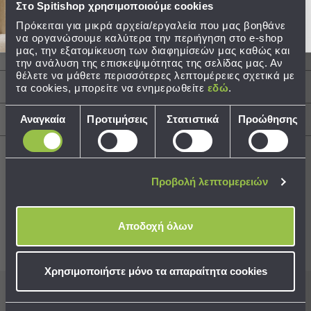
Στο Spitishop χρησιμοποιούμε cookies
Σύνθεση: 100% Polyester
Τσάντες
Τεμάχια: 1 Διακοσμητική Μαξιλαροθήκκη 30x45
Πρόκειται για μικρά αρχεία/εργαλεία που μας βοηθάνε
-
να οργανώσουμε καλύτερα την περιήγηση στο e-shop
Νεσεσέρ
μας, την εξατομίκευση των διαφημίσεών μας καθώς και
Περιγραφή
την ανάλυση της επισκεψιμότητας της σελίδας μας. Αν
Τσάντες
θέλετε να μάθετε περισσότερες λεπτομέρειες σχετικά με
Θαλάσσης
τα cookies, μπορείτε να ενημερωθείτε
εδώ
.
Φροντίδα / Οδηγίες Πλύσης
Νεσεσέρ
Παραλίας
Επιλογή
Αναγκαία
Προτιμήσεις
Στατιστικά
Προώθησης
Αποστολές & Αλλαγές
συγκατάθεσης
Σαγιονάρες
Σαγιονάρες
Προβολή
Προβολή λεπτομερειών
Όλων
Best Sellers
Ανδρικές
Γυναικείες
Αποδοχή όλων
Παιδικές
Συνδυάστε με
Δείτε επίσης
Εξοπλισμός
Χρησιμοποιήστε μόνο τα απαραίτητα cookies
&
Είδη
Εγγραφείτε στο newsletter
μας για να μη