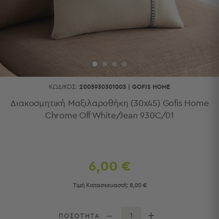
Κουζίνας
Είδη
Μπάνιου
Οργάνωση
Σπιτιού
Βρεφικά
Παιδικά
Ένδυση
ΚΩΔΙΚΌΣ:
2005930301003
|
GOFIS HOME
Δωμάτια
Διακοσμητική Μαξιλαροθήκη (30x45) Gofis Home
Chrome Off White/Jean 930C/01
Κρεβατοκάμαρα
Σαλόνι
Μπάνιο
Κουζίνα
Βρεφικό
6,00 €
Δωμάτιο
Παιδικό
Τιμή Κατασκευαστή:
8,00 €
Δωμάτιο
Εποχιακά
ΠΟΣΟΤΗΤΑ