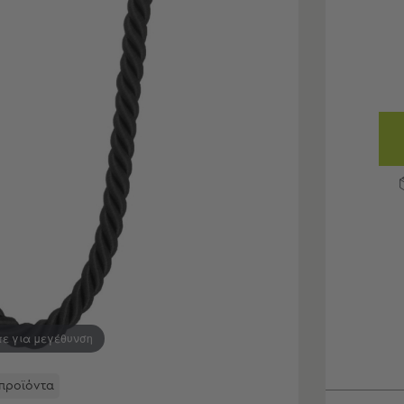
τε για μεγέθυνση
 προϊόντα