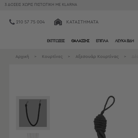
3 ΔΟΣΕΙΣ ΧΩΡΙΣ ΠΙΣΤΩΤΙΚΗ ΜΕ KLARNA
210 57 75 004
ΚΑΤΑΣΤΉΜΑΤΑ
ΕΚΠΤΩΣΕΙΣ
ΘΑΛΑΣΣΗΣ
ΕΠΙΠΛΑ
ΛΕΥΚΑ ΕΙΔΗ
Κατηγορίες
Προβολή
Αρχική
>
Κουρτίνες
>
Αξεσουάρ Κουρτίνας
>
Δέσ
Όλων
Σεντόνια
Κουβερλί
Ριχτάρια
Πετσέτες
Κουρτίνες
Χαλιά
Φωτιστικά
Έπιπλα
Διακοσμητικά
Είδη
Κουζίνας