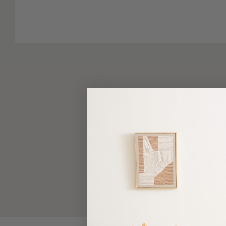
-
Παρεό
Πετσέτες
-
Παρεό
Προβολή
Όλων
Πετσέτες
Ενηλίκων
Παρεό
Καφτάνια
–
Πόντσο
Παιδικές
Πετσέτες
Τσάντες
-
Νεσεσέρ