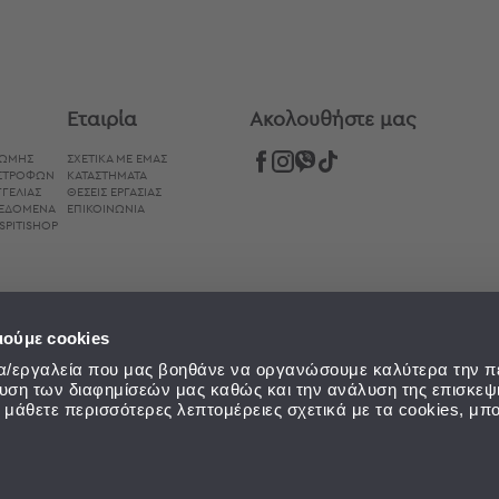
Εταιρία
Aκολουθήστε μας
ΡΩΜΉΣ
ΣΧΕΤΙΚΑ ΜΕ ΕΜΑΣ
ΙΣΤΡΟΦΏΝ
ΚΑΤΑΣΤΗΜΑΤΑ
ΓΕΛΊΑΣ
ΘΕΣΕΙΣ ΕΡΓΑΣΙΑΣ
ΔΕΔΟΜΈΝΑ
ΕΠΙΚΟΙΝΩΝΙΑ
SPITISHOP
ιούμε cookies
εία/εργαλεία που μας βοηθάνε να οργανώσουμε καλύτερα την π
ευση των διαφημίσεών μας καθώς και την ανάλυση της επισκεψ
α μάθετε περισσότερες λεπτομέρειες σχετικά με τα cookies, μπο