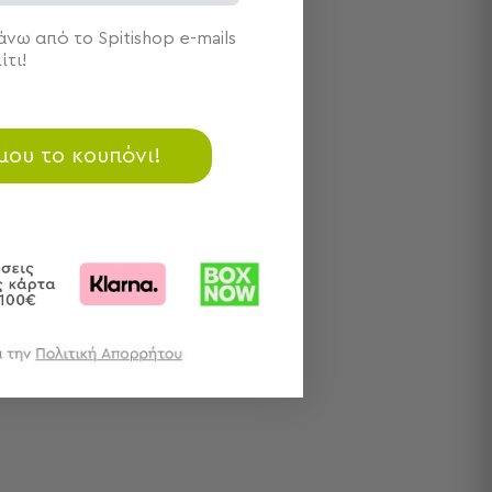
νω από το Spitishop e-mails
ίτι!
 μου το κουπόνι!