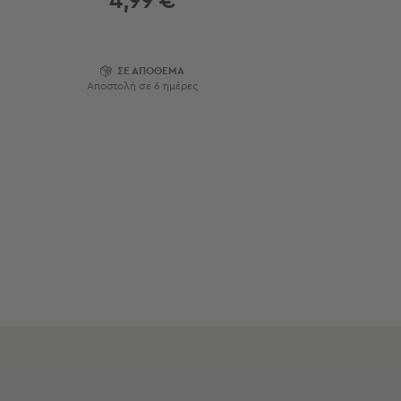
4,99 €
Εξοπλισμός
&
Είδη
ΣΕ ΑΠΟΘΕΜΑ
Παραλίας
Αποστολή σε 6 ημέρες
Προβολή
Όλων
Ομπρέλες
Θαλάσσης
Σκίαστρα
Παραλίας
Ψάθες
Καρεκλάκια
Παραλίας
Είδη
Camping
Είδη
Camping
Σκηνές
Sleeping