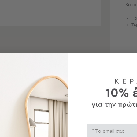
Χαρα
Πο
Τε
Περ
Αποσ
Email