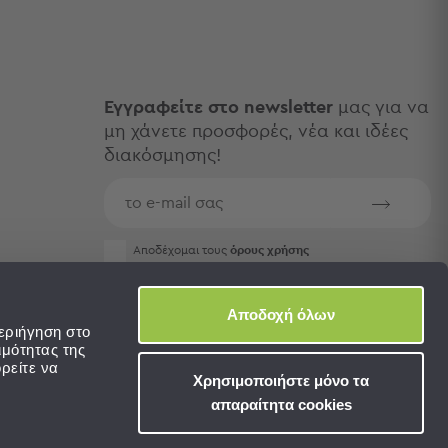
Εγγραφείτε στο newsletter
μας για να
μη χάνετε προσφορές, νέα και ιδέες
διακόσμησης!
Aποδέχομαι τους
όρους χρήσης
Αποδοχή όλων
εριήγηση στο
ιμότητας της
ρείτε να
Χρησιμοποιήστε μόνο τα
απαραίτητα cookies