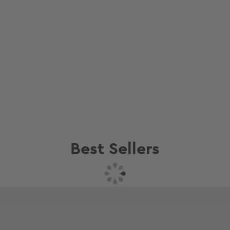
Best Sellers
Συνδυάστε με
Δείτε επίσης