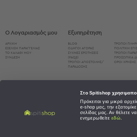
Bags
&
Υποστρώματα
Ισοθερμικές
Τσάντες
Ο Λογαριασμός μου
Εξυπηρέτηση
Θερμός
ΑΡΧΙΚΗ
BLOG
ΤΡΌΠΟΙ ΠΛΗ
Εξοπλισμός
ΕΞΕΛΙΞΗ ΠΑΡΑΓΓΕΛΙΑΣ
ΟΔΗΓΟΊ ΑΓΟΡΆΣ
ΠΟΛΙΤΙΚΉ ΕΠ
&
ΤΟ ΚΑΛΑΘΙ ΜΟΥ
ΣΥΧΝΈΣ ΕΡΩΤΉΣΕΙΣ
ΤΡΌΠΟΙ ΠΑΡΑΓ
ΣΥΝΔΕΣΗ
(FAQS)
ΠΡΟΣΩΠΙΚΆ 
Αξεσουάρ
ΤΡΌΠΟΙ ΑΠΟΣΤΟΛΉΣ/
ΌΡΟΙ ΧΡΉΣΗΣ 
ΠΑΡΆΔΟΣΗΣ
Είδη
Ταξιδίου
Είδη
Στο Spitishop χρησιμοπο
Ταξιδίου
Πρόκειται για μικρά αρχ
Μαξιλάρια
e-shop μας, την εξατομίκ
&
σελίδας μας. Αν θέλετε ν
Μάσκες
ενημερωθείτε
εδώ
.
Ύπνου
Νεσεσέρ