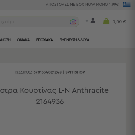
ΑΠΟΣΤΟΛΕΣ ΜΕ BOX NOW ΜΟΝΟ 1,99€
ριχτάρια
0,00 €
ΑΝΩΣΗ
ΟΙΚΙΑΚΑ
ΕΠΟΧΙΑΚΑ
ΈΜΠΝΕΥΣΗ & ΔΏΡΑ
ΚΩΔΙΚΌΣ:
3701334021248
|
SPITISHOP
στρα Κουρτίνας L-N Anthracite
2164936