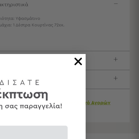
κτηριστικά
ιότητα: Υφασμάτινο
μάχια: 1 Δέστρα Κουρτίνας 72εκ.
ιγραφή
τολές & Αλλαγές
Χρειάζεστε βοήθεια;
Δείτε τον
Οδηγό Αγορών