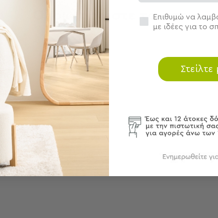
Ολοκληρώστε το σετ
Συγκατάθεση
Επιθυμώ να λαμβά
με ιδέες για το σπ
Στείλτε