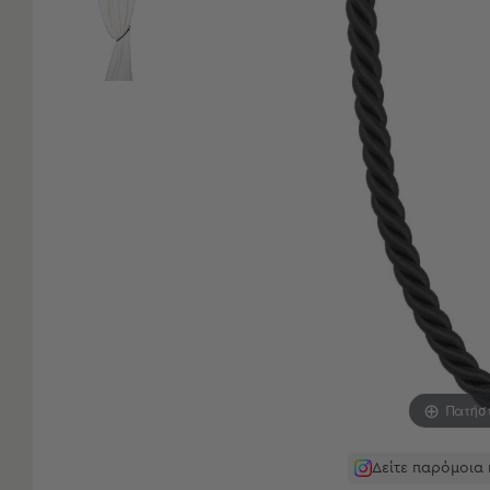
Είδη
Μπάνιου
Οργάνωση
Σπιτιού
Βρεφικά
Παιδικά
Ένδυση
Δωμάτια
Κρεβατοκάμαρα
Σαλόνι
Μπάνιο
Κουζίνα
Βρεφικό
Δωμάτιο
Παιδικό
Δωμάτιο
Πατήσ
Εποχιακά
Δείτε παρόμοια
Πετσέτες