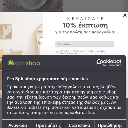
Παραλίας
Εξοπλισμός
&
Είδη
Σουπλά Melinen Dakota
Παραλίας
Προβολή
1,61 €
Όλων
Email
Τιμή Κατασκευαστή:
3,22 €
Ομπρέλες
Συγκατάθεση
Επιθυμώ να λαμβάνω από το Spitishop e-mails με
ιδέες για το σπίτι!
Θαλάσσης
Σκίαστρα
ΣΕ ΑΠΟΘΕΜΑ
Στείλτε μου το κουπόνι!
Παραλίας
Αποστολή σε 6 ημέρες
Ψάθες
Στο Spitishop χρησιμοποιούμε cookies
Καρεκλάκια
Παραλίας
Πρόκειται για μικρά αρχεία/εργαλεία που μας βοηθάνε
να οργανώσουμε καλύτερα την περιήγηση στο e-shop
ΣΤΟ ΚΑΛΑΘΙ
μας, την εξατομίκευση των διαφημίσεών μας καθώς και
Είδη
την ανάλυση της επισκεψιμότητας της σελίδας μας. Αν
Camping
θέλετε να μάθετε περισσότερες λεπτομέρειες σχετικά με
τα cookies, μπορείτε να ενημερωθείτε
εδώ
.
Είδη
Camping
Επιλογή
Best Sellers
Αναγκαία
Προτιμήσεις
Στατιστικά
Προώθησης
Σκηνές