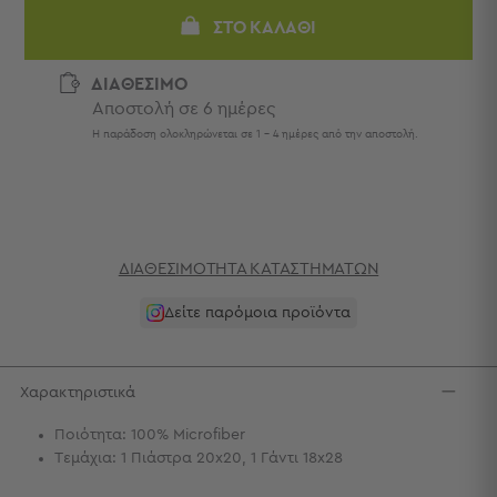
Πετσέτες
ΣΤΟ ΚΑΛΆΘΙ
-
Παρεό
ΔΙΑΘΕΣΙΜΟ
Πετσέτες
Αποστολή σε 6 ημέρες
-
Η παράδοση ολοκληρώνεται σε 1 - 4 ημέρες από την αποστολή.
Παρεό
Προβολή
Όλων
Πετσέτες
Ενηλίκων
ΔΙΑΘΕΣΙΜΌΤΗΤΑ ΚΑΤΑΣΤΗΜΆΤΩΝ
Παρεό
Καφτάνια
Δείτε παρόμοια προϊόντα
–
Πόντσο
Παιδικές
Πετσέτες
Χαρακτηριστικά
Τσάντες
Ποιότητα: 100% Microfiber
Τεμάχια: 1 Πιάστρα 20x20, 1 Γάντι 18x28
-
Νεσεσέρ