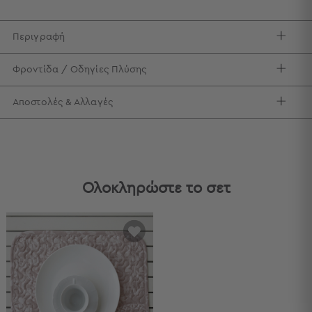
Τσάντες
-
Περιγραφή
Νεσεσέρ
Τσάντες
Φροντίδα / Οδηγίες Πλύσης
Θαλάσσης
Νεσεσέρ
Αποστολές & Αλλαγές
Παραλίας
Σαγιονάρες
Σαγιονάρες
Προβολή
Ολοκληρώστε το σετ
Όλων
Ανδρικές
Γυναικείες
Παιδικές
Εξοπλισμός
&
Είδη