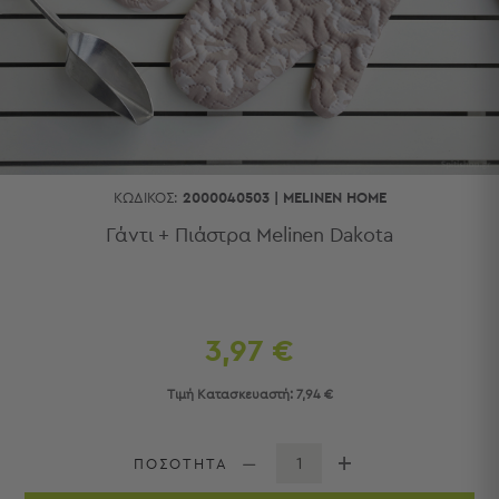
Κουζίνας
Είδη
Μπάνιου
Οργάνωση
Σπιτιού
Βρεφικά
Παιδικά
Ένδυση
ΚΩΔΙΚΌΣ:
2000040503
|
MELINEN HOME
Δωμάτια
Γάντι + Πιάστρα Melinen Dakota
Κρεβατοκάμαρα
Σαλόνι
Μπάνιο
Κουζίνα
3,97 €
Βρεφικό
Δωμάτιο
Τιμή Κατασκευαστή:
7,94 €
Παιδικό
Δωμάτιο
Εποχιακά
ΠΟΣΟΤΗΤΑ