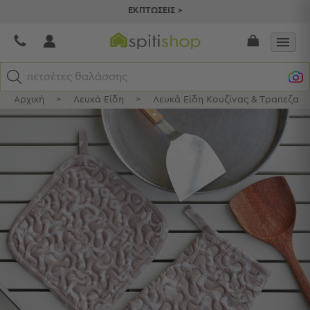
ΕΚΠΤΩΣΕΙΣ >
πετσέτες θαλάσσης
Αρχική
>
Λευκά Είδη
>
Λευκά Είδη Κουζίνας & Τραπεζαρί
Κατηγορίες
Προβολή
Όλων
Σεντόνια
Κουβερλί
Ριχτάρια
Πετσέτες
Κουρτίνες
Χαλιά
Φωτιστικά
Έπιπλα
Διακοσμητικά
Είδη