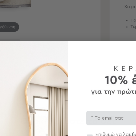
Χαρα
Πο
εγέθυνση
Τε
 προϊόντα
Περ
Αποσ
Email
Ολοκληρώστε το σετ
Συγκατάθεση
Επιθυμώ να λαμβά