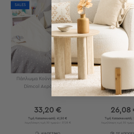
Τσάντες
SALES
BEST SELLER
-
Νεσεσέρ
SALES
Τσάντες
Θαλάσσης
Νεσεσέρ
Παραλίας
Σαγιονάρες
Σαγιονάρες
Προβολή
Όλων
Πάπλωμα Κούνιας (100x140)
Σεντόνια Κούνιας (
Ανδρικές
Dimcol Αερόστατο 01
Αερόστατο
Γυναικείες
Παιδικές
Εξοπλισμός
33,20 €
26,08
&
Τιμή Κατασκευαστή:
41,50 €
Τιμή Κατασκευαστή:
Είδη
Χαμηλότερη τιμή 30 ημερών: 37,35 €
Χαμηλότερη τιμή 30 ημερώ
Παραλίας
ΔΙΑΘΕΣΙΜΟ
ΣΕ ΑΠΟΘΕ