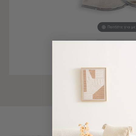
-
Παρεό
Πετσέτες
Πατήστε για μ
-
Παρεό
Προβολή
Δείτε παρόμοια
Όλων
Πετσέτες
Ενηλίκων
Παρεό
Καφτάνια
–
Πόντσο
Παιδικές
Πετσέτες
Τσάντες
-
Νεσεσέρ