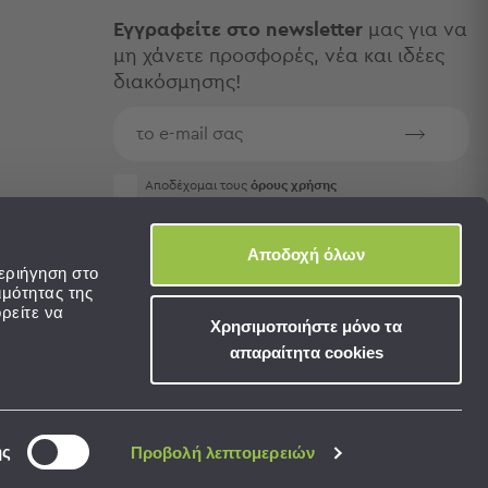
Εγγραφείτε στο newsletter
μας για να
μη χάνετε προσφορές, νέα και ιδέες
διακόσμησης!
Aποδέχομαι τους
όρους χρήσης
Αποδοχή όλων
εριήγηση στο
ιμότητας της
ρείτε να
Χρησιμοποιήστε μόνο τα
απαραίτητα cookies
ης
Προβολή λεπτομερειών