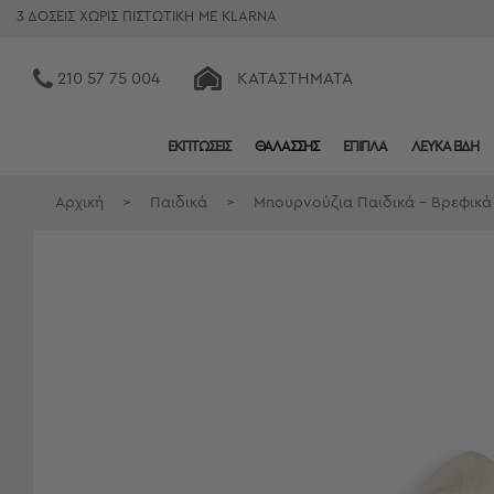
3 ΔΟΣΕΙΣ ΧΩΡΙΣ ΠΙΣΤΩΤΙΚΗ ΜΕ KLARNA
210 57 75 004
ΚΑΤΑΣΤΉΜΑΤΑ
ΕΚΠΤΩΣΕΙΣ
ΘΑΛΑΣΣΗΣ
ΕΠΙΠΛΑ
ΛΕΥΚΑ ΕΙΔΗ
Κατηγορίες
Προβολή
Αρχική
>
Παιδικά
>
Μπουρνούζια Παιδικά - Βρεφικά
Όλων
Σεντόνια
Κουβερλί
Ριχτάρια
Πετσέτες
Κουρτίνες
Χαλιά
Φωτιστικά
Έπιπλα
Διακοσμητικά
Είδη
Κουζίνας