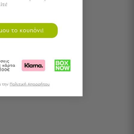
ίτι!
 μου το κουπόνι!