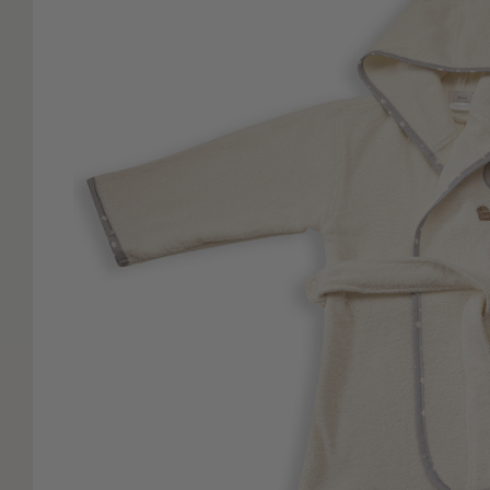
Είδη
Μπάνιου
Οργάνωση
Σπιτιού
Βρεφικά
Παιδικά
Ένδυση
Δωμάτια
Κρεβατοκάμαρα
Σαλόνι
Μπάνιο
Κουζίνα
Βρεφικό
Δωμάτιο
Παιδικό
Δωμάτιο
Εποχιακά
Πετσέτες