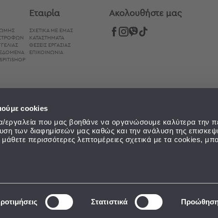
Εταιρία
Aκολουθήστε μας
ΡΩΜΉΣ
ΣΧΕΤΙΚΑ ΜΕ ΕΜΑΣ
ΙΣΤΡΟΦΏΝ
ΚΑΤΑΣΤΗΜΑΤΑ
ΓΕΛΊΑΣ
ΘΕΣΕΙΣ ΕΡΓΑΣΙΑΣ
ΔΕΔΟΜΈΝΑ
ΕΠΙΚΟΙΝΩΝΙΑ
SPITISHOP
ιούμε cookies
εία/εργαλεία που μας βοηθάνε να οργανώσουμε καλύτερα την π
ευση των διαφημίσεών μας καθώς και την ανάλυση της επισκεψ
α μάθετε περισσότερες λεπτομέρειες σχετικά με τα cookies, μπο
ροτιμήσεις
Στατιστικά
Προώθησ