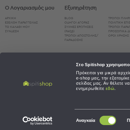
Bags
Ο Λογαριασμός μου
Εξυπηρέτηση
&
Υποστρώματα
ΑΡΧΙΚΗ
BLOG
ΤΡΌΠΟΙ ΠΛΗ
ΕΞΕΛΙΞΗ ΠΑΡΑΓΓΕΛΙΑΣ
ΟΔΗΓΟΊ ΑΓΟΡΆΣ
ΠΟΛΙΤΙΚΉ ΕΠ
Ισοθερμικές
ΤΟ ΚΑΛΑΘΙ ΜΟΥ
ΣΥΧΝΈΣ ΕΡΩΤΉΣΕΙΣ
ΤΡΌΠΟΙ ΠΑΡΑΓ
Τσάντες
ΣΥΝΔΕΣΗ
(FAQS)
ΠΡΟΣΩΠΙΚΆ 
ΤΡΌΠΟΙ ΑΠΟΣΤΟΛΉΣ/
ΌΡΟΙ ΧΡΉΣΗΣ 
Θερμός
ΠΑΡΆΔΟΣΗΣ
Εξοπλισμός
&
Αξεσουάρ
Στο Spitishop χρησιμοπο
Είδη
Πρόκειται για μικρά αρχ
Ταξιδίου
e-shop μας, την εξατομίκ
σελίδας μας. Αν θέλετε ν
Είδη
ενημερωθείτε
εδώ
.
Ταξιδίου
Μαξιλάρια
&
Μάσκες
SPITISHOP © 2026. Λευκά Είδη - Development / Design:
Sleed
,
Concept Maniax
Επιλογή
Ύπνου
Αναγκαία
Π
Νεσεσέρ
συγκατάθεσης