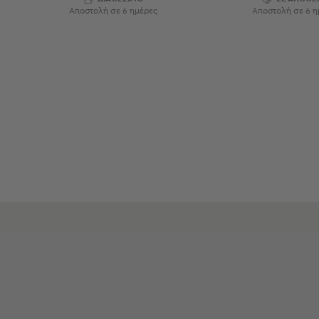
Εξοπλισμός
Αποστολή σε 6 ημέρες
Αποστολή σε 6 η
&
Είδη
Παραλίας
Προβολή
Όλων
Ομπρέλες
Θαλάσσης
Σκίαστρα
Παραλίας
Ψάθες
Καρεκλάκια
Παραλίας
Είδη
Camping
Είδη
Camping
Σκηνές
Sleeping