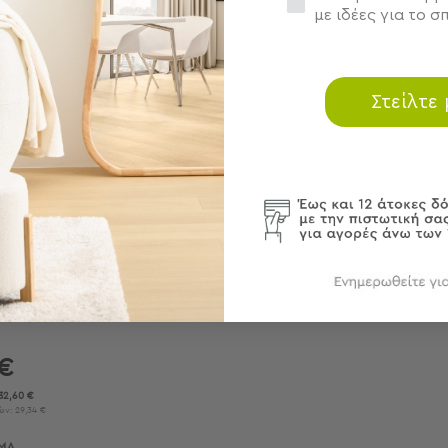
με ιδέες για το σπ
Στείλτε
Σετ) Dimcol
 01
 €
32,60 €
ν: 29,34 €
ΜΑ