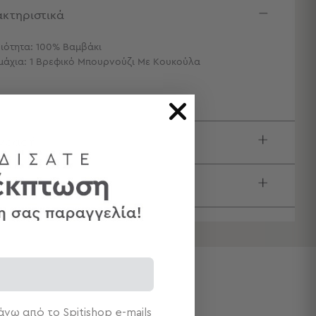
κτηριστικά
ιότητα: 100% Βαμβάκι
μάχια: 1 Βρεφικό Μπουρνούζι Με Κουκούλα
ιγραφή
τολές & Αλλαγές
νω από το Spitishop e-mails