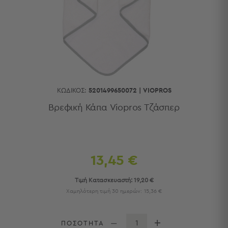
Κουζίνας
Είδη
Μπάνιου
Οργάνωση
Σπιτιού
Βρεφικά
Παιδικά
Ένδυση
ΚΩΔΙΚΌΣ:
5201499650072
|
VIOPROS
Δωμάτια
Βρεφική Κάπα Viopros Τζάσπερ
Κρεβατοκάμαρα
Σαλόνι
Μπάνιο
Κουζίνα
13,45 €
Βρεφικό
Δωμάτιο
Τιμή Κατασκευαστή:
19,20 €
Παιδικό
Χαμηλότερη τιμή 30 ημερών:
15,36 €
Δωμάτιο
Εποχιακά
ΠΟΣΟΤΗΤΑ