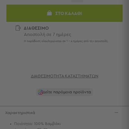
Πετσέτες
-
ΣΤΟ ΚΑΛΆΘΙ
Παρεό
Πετσέτες
ΔΙΑΘΕΣΙΜΟ
-
Αποστολή σε 7 ημέρες
Παρεό
Η παράδοση ολοκληρώνεται σε 1 - 4 ημέρες από την αποστολή.
Προβολή
Όλων
Πετσέτες
Ενηλίκων
Παρεό
ΔΙΑΘΕΣΙΜΌΤΗΤΑ ΚΑΤΑΣΤΗΜΆΤΩΝ
Καφτάνια
–
Πόντσο
Δείτε παρόμοια προϊόντα
Παιδικές
Πετσέτες
Τσάντες
Χαρακτηριστικά
-
Ποιότητα: 100% Βαμβάκι
Νεσεσέρ