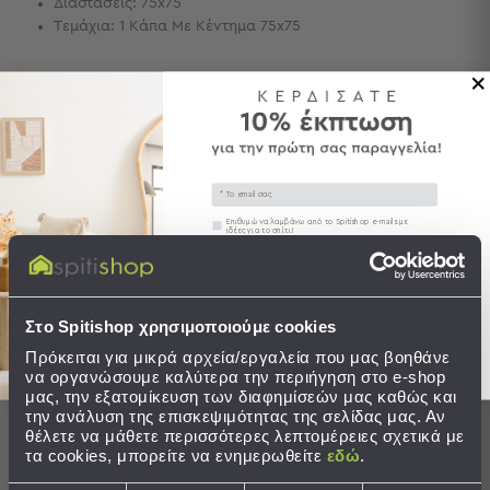
Διαστάσεις: 75x75
Τεμάχια: 1 Κάπα Με Κέντημα 75x75
Τσάντες
-
Νεσεσέρ
Περιγραφή
Τσάντες
Θαλάσσης
Νεσεσέρ
Αποστολές & Αλλαγές
Παραλίας
Email
Σαγιονάρες
Συγκατάθεση
Επιθυμώ να λαμβάνω από το Spitishop e-mails με
ιδέες για το σπίτι!
Σαγιονάρες
Στείλτε μου το κουπόνι!
Προβολή
Ολοκληρώστε το σετ
Όλων
Στο Spitishop χρησιμοποιούμε cookies
Ανδρικές
SALES
Γυναικείες
Πρόκειται για μικρά αρχεία/εργαλεία που μας βοηθάνε
να οργανώσουμε καλύτερα την περιήγηση στο e-shop
Παιδικές
μας, την εξατομίκευση των διαφημίσεών μας καθώς και
την ανάλυση της επισκεψιμότητας της σελίδας μας. Αν
Εξοπλισμός
θέλετε να μάθετε περισσότερες λεπτομέρειες σχετικά με
&
τα cookies, μπορείτε να ενημερωθείτε
εδώ
.
Είδη