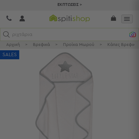
ΕΚΠΤΩΣΕΙΣ >
ριχτάρια
Αρχική
>
Βρεφικά
>
Προίκα Μωρού
>
Κάπες Βρεφικέ
Κατηγορίες
SALES
Προβολή
Όλων
Σεντόνια
Κουβερλί
Ριχτάρια
Πετσέτες
Κουρτίνες
Χαλιά
Φωτιστικά
Έπιπλα
Διακοσμητικά
Είδη