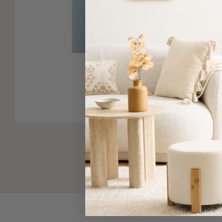
-
Παρεό
Πετσέτες
Πατήστε για μ
-
Παρεό
Προβολή
Δείτε παρόμοια
Όλων
Πετσέτες
Ενηλίκων
Παρεό
Καφτάνια
–
Πόντσο
Παιδικές
Πετσέτες
Τσάντες
-
Νεσεσέρ