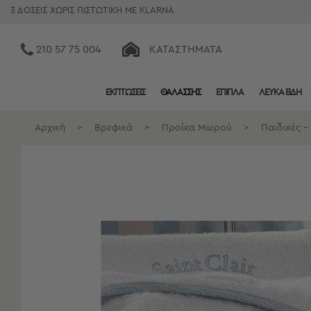
3 ΔΟΣΕΙΣ ΧΩΡΙΣ ΠΙΣΤΩΤΙΚΗ ΜΕ KLARNA
210 57 75 004
ΚΑΤΑΣΤΉΜΑΤΑ
ΕΚΠΤΩΣΕΙΣ
ΘΑΛΑΣΣΗΣ
ΕΠΙΠΛΑ
ΛΕΥΚΑ ΕΙΔΗ
Κατηγορίες
Προβολή
Αρχική
>
Βρεφικά
>
Προίκα Μωρού
>
Παιδικές -
Όλων
Σεντόνια
Κουβερλί
Ριχτάρια
Πετσέτες
Κουρτίνες
Χαλιά
Φωτιστικά
Έπιπλα
Διακοσμητικά
Είδη
Κουζίνας