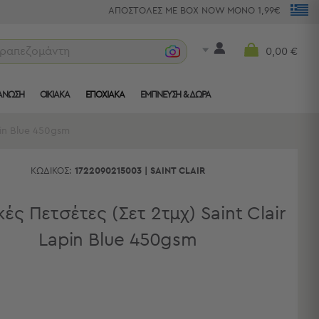
ΑΠΟΣΤΟΛΕΣ ΜΕ BOX NOW ΜΟΝΟ 1,99€
τραπεζομάντηλα
0,00 €
ΑΝΩΣΗ
ΟΙΚΙΑΚΑ
ΕΠΟΧΙΑΚΑ
ΈΜΠΝΕΥΣΗ & ΔΏΡΑ
pin Blue 450gsm
ΚΩΔΙΚΌΣ:
1722090215003
|
SAINT CLAIR
κές Πετσέτες (Σετ 2τμχ) Saint Clair
Lapin Blue 450gsm