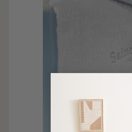
Είδη
Μπάνιου
Οργάνωση
Σπιτιού
Βρεφικά
Παιδικά
Ένδυση
Δωμάτια
Κρεβατοκάμαρα
Σαλόνι
Μπάνιο
Κουζίνα
Βρεφικό
Δωμάτιο
Παιδικό
Δωμάτιο
Εποχιακά
Πετσέτες