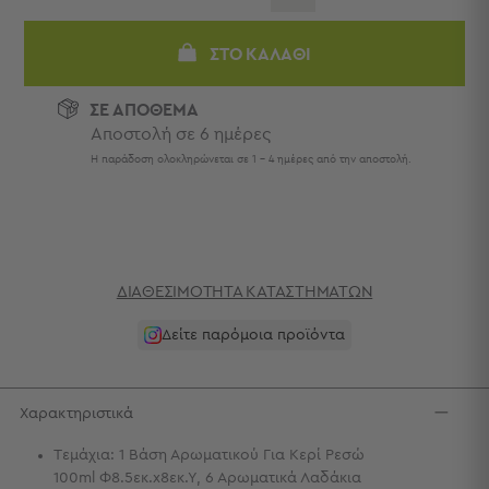
Πετσέτες
-
ΣΤΟ ΚΑΛΆΘΙ
Παρεό
Πετσέτες
ΣΕ ΑΠΟΘΕΜΑ
-
Αποστολή σε 6 ημέρες
Παρεό
Η παράδοση ολοκληρώνεται σε 1 - 4 ημέρες από την αποστολή.
Προβολή
Όλων
Πετσέτες
Ενηλίκων
Παρεό
Καφτάνια
ΔΙΑΘΕΣΙΜΌΤΗΤΑ ΚΑΤΑΣΤΗΜΆΤΩΝ
–
Δείτε παρόμοια προϊόντα
Πόντσο
Παιδικές
Πετσέτες
Χαρακτηριστικά
Τσάντες
-
Τεμάχια: 1 Βάση Αρωματικού Για Κερί Ρεσώ
Νεσεσέρ
100ml Φ8.5εκ.x8εκ.Υ, 6 Αρωματικά Λαδάκια