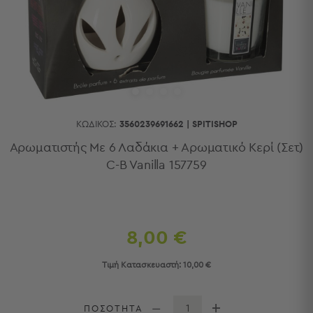
Κουζίνας
Είδη
Μπάνιου
Οργάνωση
Σπιτιού
Βρεφικά
Παιδικά
Ένδυση
ΚΩΔΙΚΌΣ:
3560239691662
|
SPITISHOP
Δωμάτια
Αρωματιστής Με 6 Λαδάκια + Αρωματικό Κερί (Σετ)
C-B Vanilla 157759
Κρεβατοκάμαρα
Σαλόνι
Μπάνιο
Κουζίνα
Βρεφικό
8,00 €
Δωμάτιο
Παιδικό
Τιμή Κατασκευαστή:
10,00 €
Δωμάτιο
Εποχιακά
ΠΟΣΟΤΗΤΑ