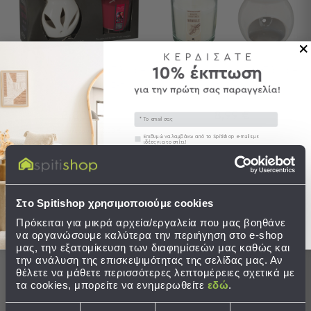
Παραλίας
Εξοπλισμός
&
Είδη
Αρωματιστής Με 6 Λαδάκια +
Αρωματιστής Με 6 Λαδάκια +
Παραλίας
Αρωματικό Κερί (Σετ)
Αρωματικό Κερί (Σετ)
Προβολή
Όλων
8,00 €
8,99 €
Email
Ομπρέλες
Τιμή Κατασκευαστή:
10,00 €
Θαλάσσης
Συγκατάθεση
Επιθυμώ να λαμβάνω από το Spitishop e-mails με
ιδέες για το σπίτι!
Σκίαστρα
Παραλίας
ΣΕ ΑΠΟΘΕΜΑ
ΣΕ ΑΠΟΘΕΜΑ
Στείλτε μου το κουπόνι!
Ψάθες
Αποστολή σε 6 ημέρες
Αποστολή σε 6 ημέρες
Καρεκλάκια
Στο Spitishop χρησιμοποιούμε cookies
Παραλίας
Πρόκειται για μικρά αρχεία/εργαλεία που μας βοηθάνε
να οργανώσουμε καλύτερα την περιήγηση στο e-shop
Είδη
ΣΤΟ ΚΑΛΑΘΙ
ΣΤΟ ΚΑΛΑΘΙ
μας, την εξατομίκευση των διαφημίσεών μας καθώς και
Camping
την ανάλυση της επισκεψιμότητας της σελίδας μας. Αν
θέλετε να μάθετε περισσότερες λεπτομέρειες σχετικά με
Είδη
τα cookies, μπορείτε να ενημερωθείτε
εδώ
.
Camping
Σκηνές
Επιλογή