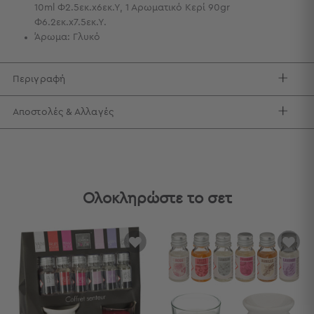
10ml Φ2.5εκ.x6εκ.Υ, 1 Αρωματικό Κερί 90gr
Τσάντες
Φ6.2εκ.x7.5εκ.Υ.
-
Άρωμα: Γλυκό
Νεσεσέρ
Τσάντες
Περιγραφή
Θαλάσσης
Νεσεσέρ
Παραλίας
Αποστολές & Αλλαγές
Σαγιονάρες
Σαγιονάρες
Προβολή
Όλων
Ολοκληρώστε το σετ
Ανδρικές
Γυναικείες
Παιδικές
Εξοπλισμός
&
Είδη