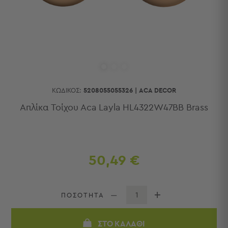
Κουζίνας
Είδη
Μπάνιου
Οργάνωση
Σπιτιού
Βρεφικά
Παιδικά
Ένδυση
ΚΩΔΙΚΌΣ:
5208055055326
|
ACA DECOR
Δωμάτια
Απλίκα Τοίχου Aca Layla HL4322W47BB Brass
Κρεβατοκάμαρα
Σαλόνι
Μπάνιο
Κουζίνα
50,49 €
Βρεφικό
Δωμάτιο
Παιδικό
ΠΟΣΟΤΗΤΑ
Δωμάτιο
Εποχιακά
ΣΤΟ ΚΑΛΆΘΙ