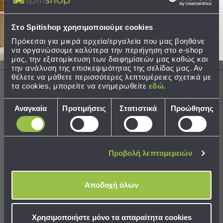
Στείλτε μου το κουπόνι!
Ισχύς (Watt): Έως 25 Watt
Τσάντες
-
Στο Spitishop χρησιμοποιούμε cookies
Νεσεσέρ
Περιγραφή
Πρόκειται για μικρά αρχεία/εργαλεία που μας βοηθάνε
Τσάντες
να οργανώσουμε καλύτερα την περιήγηση στο e-shop
Θαλάσσης
μας, την εξατομίκευση των διαφημίσεών μας καθώς και
Αποστολές & Αλλαγές
την ανάλυση της επισκεψιμότητας της σελίδας μας. Αν
Νεσεσέρ
θέλετε να μάθετε περισσότερες λεπτομέρειες σχετικά με
Παραλίας
τα cookies, μπορείτε να ενημερωθείτε
εδώ
.
Σαγιονάρες
Επιλογή
Αναγκαία
Προτιμήσεις
Στατιστικά
Προώθησης
Χρειάζεστε βοήθεια;
συγκατάθεσης
Σαγιονάρες
Δείτε τον
Οδηγό Αγορών
Προβολή
Όλων
Ανδρικές
Προβολή λεπτομερειών
Γυναικείες
Παιδικές
Best Sellers
Αποδοχή όλων
Εξοπλισμός
&
Είδη
Συνδυάστε με
Δείτε επίσης
Χρησιμοποιήστε μόνο τα απαραίτητα cookies