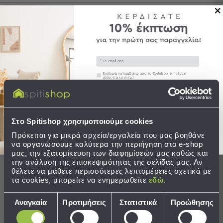
Τσάντες
Αποστολές & Αλλαγές
-
Νεσεσέρ
Τσάντες
Θαλάσσης
Email
Νεσεσέρ
Ολοκληρώστε το σετ
Συγκατάθεση
Επιθυμώ να λαμβάνω από το Spitishop e-mails με
Παραλίας
ιδέες για το σπίτι!
Σαγιονάρες
Στείλτε μου το κουπόνι!
SALES
Σαγιονάρες
Στο Spitishop χρησιμοποιούμε cookies
Προβολή
Πρόκειται για μικρά αρχεία/εργαλεία που μας βοηθάνε
Όλων
να οργανώσουμε καλύτερα την περιήγηση στο e-shop
Ανδρικές
μας, την εξατομίκευση των διαφημίσεών μας καθώς και
Γυναικείες
την ανάλυση της επισκεψιμότητας της σελίδας μας. Αν
θέλετε να μάθετε περισσότερες λεπτομέρειες σχετικά με
Παιδικές
τα cookies, μπορείτε να ενημερωθείτε
εδώ
.
Εξοπλισμός
Επιλογή
&
Αναγκαία
Προτιμήσεις
Στατιστικά
Προώθησης
Κουρτίνα Μπάνιου Πλαστική
Πατάκι Μπάνιου (45x75) L-C
συγκατάθεσης
Είδη
(180x200) L-C Με Κρίκους
Vitamine Blanc