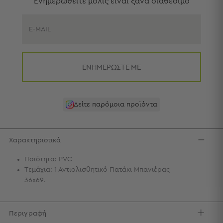
Eνημερωθείτε μόλις είναι ξανά διαθέσιμο
Πετσέτες
-
Παρεό
E-MAIL
Πετσέτες
-
Παρεό
ΕΝΗΜΕΡΩΣΤΕ ΜΕ
Προβολή
Όλων
Πετσέτες
Δείτε παρόμοια προϊόντα
Ενηλίκων
Παρεό
Καφτάνια
Χαρακτηριστικά
–
Πόντσο
Ποιότητα: PVC
Παιδικές
Τεμάχια: 1 Αντιολισθητικό Πατάκι Μπανιέρας
Πετσέτες
36x69.
Τσάντες
-
Περιγραφή
Νεσεσέρ