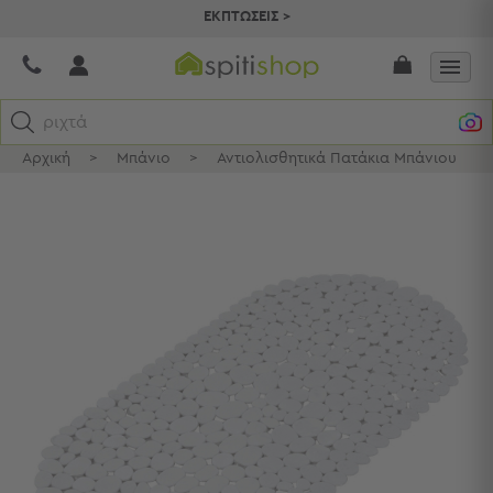
ΕΚΠΤΩΣΕΙΣ >
ριχτάρια
Αρχική
>
Μπάνιο
>
Αντιολισθητικά Πατάκια Μπάνιου
>
Κατηγορίες
Προβολή
Όλων
Σεντόνια
Κουβερλί
Ριχτάρια
Πετσέτες
Κουρτίνες
Χαλιά
Φωτιστικά
Έπιπλα
Διακοσμητικά
Είδη