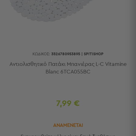
Κουζίνας
Είδη
Μπάνιου
Οργάνωση
Σπιτιού
Βρεφικά
Παιδικά
Ένδυση
ΚΩΔΙΚΌΣ:
3526780953895
|
SPITISHOP
Δωμάτια
Αντιολισθητικό Πατάκι Μπανιέρας L-C Vitamine
Blanc 6TCA055BC
Κρεβατοκάμαρα
Σαλόνι
Μπάνιο
Κουζίνα
Βρεφικό
7,99 €
Δωμάτιο
Παιδικό
Δωμάτιο
ΑΝΑΜΕΝΕΤΑΙ
Εποχιακά