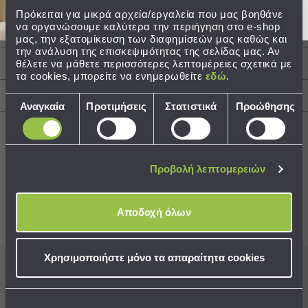
Πρόκειται για μικρά αρχεία/εργαλεία που μας βοηθάνε
Τσάντες
να οργανώσουμε καλύτερα την περιήγηση στο e-shop
Περιγραφή
-
μας, την εξατομίκευση των διαφημίσεών μας καθώς και
Νεσεσέρ
την ανάλυση της επισκεψιμότητας της σελίδας μας. Αν
θέλετε να μάθετε περισσότερες λεπτομέρειες σχετικά με
Τσάντες
Φροντίδα / Οδηγίες Πλύσης
τα cookies, μπορείτε να ενημερωθείτε
εδώ
.
Θαλάσσης
Νεσεσέρ
Αποστολές & Αλλαγές
Επιλογή
Αναγκαία
Προτιμήσεις
Στατιστικά
Προώθησης
Παραλίας
συγκατάθεσης
Σαγιονάρες
Σαγιονάρες
Προβολή λεπτομερειών
Προβολή
Best Sellers
Όλων
Ανδρικές
Αποδοχή όλων
Γυναικείες
Συνδυάστε με
Δείτε επίσης
Παιδικές
Χρησιμοποιήστε μόνο τα απαραίτητα cookies
Εξοπλισμός
&
Εγγραφείτε στο newsletter
μας για να μη
Είδη
χάνετε προσφορές, νέα και ιδέες διακόσμησης!