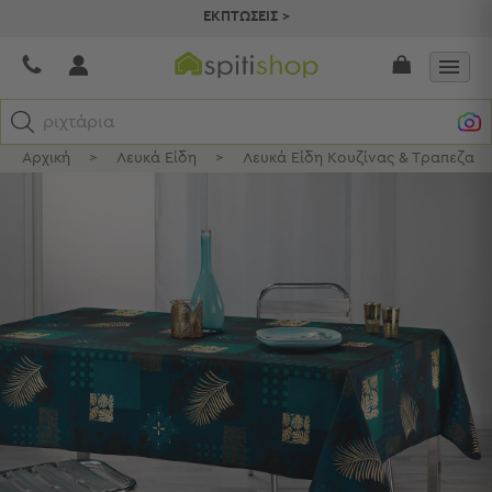
ΕΚΠΤΩΣΕΙΣ >
ριχτάρια
Αρχική
>
Λευκά Είδη
>
Λευκά Είδη Κουζίνας & Τραπεζαρί
Κατηγορίες
Προβολή
Όλων
Σεντόνια
Κουβερλί
Ριχτάρια
Πετσέτες
Κουρτίνες
Χαλιά
Φωτιστικά
Έπιπλα
Διακοσμητικά
Είδη