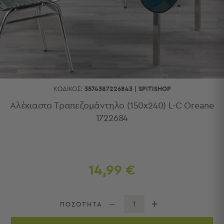
Κουζίνας
Είδη
Μπάνιου
Οργάνωση
Σπιτιού
Βρεφικά
Παιδικά
Ένδυση
ΚΩΔΙΚΌΣ:
3574387226843
|
SPITISHOP
Δωμάτια
Αλέκιαστο Τραπεζομάντηλο (150x240) L-C Oreane
1722684
Κρεβατοκάμαρα
Σαλόνι
Μπάνιο
Κουζίνα
Βρεφικό
14,99 €
Δωμάτιο
Παιδικό
Δωμάτιο
ΠΟΣΟΤΗΤΑ
Εποχιακά