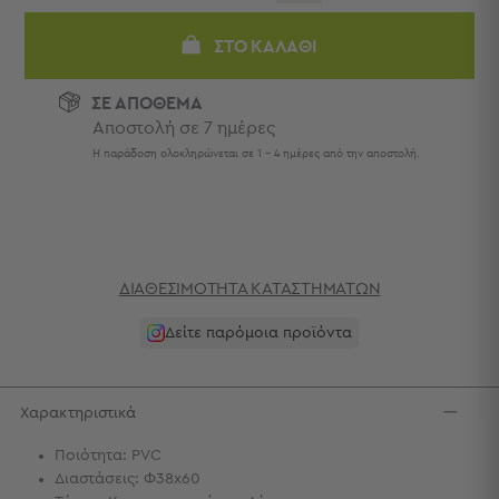
Πετσέτες
-
ΣΤΟ ΚΑΛΆΘΙ
Παρεό
Πετσέτες
ΣΕ ΑΠΟΘΕΜΑ
-
Αποστολή σε 7 ημέρες
Παρεό
Η παράδοση ολοκληρώνεται σε 1 - 4 ημέρες από την αποστολή.
Προβολή
Όλων
Πετσέτες
Ενηλίκων
Παρεό
ΔΙΑΘΕΣΙΜΌΤΗΤΑ ΚΑΤΑΣΤΗΜΆΤΩΝ
Καφτάνια
–
Δείτε παρόμοια προϊόντα
Πόντσο
Παιδικές
Πετσέτες
Χαρακτηριστικά
Τσάντες
Ποιότητα: PVC
-
Διαστάσεις: Φ38x60
Νεσεσέρ