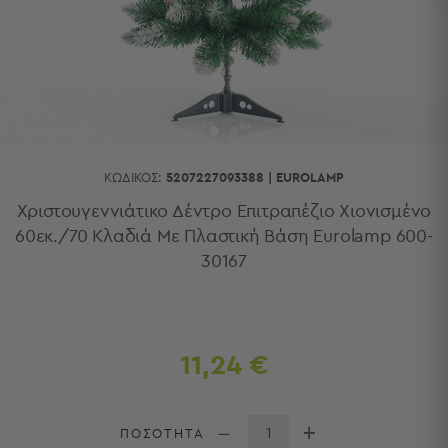
Κουζίνας
Είδη
Μπάνιου
Οργάνωση
Σπιτιού
Βρεφικά
Παιδικά
Ένδυση
ΚΩΔΙΚΌΣ:
5207227093388
|
EUROLAMP
Δωμάτια
Χριστουγεννιάτικο Δέντρο Επιτραπέζιο Χιονισμένο
60εκ./70 Κλαδιά Με Πλαστική Βάση Eurolamp 600-
Κρεβατοκάμαρα
30167
Σαλόνι
Μπάνιο
Κουζίνα
Βρεφικό
Δωμάτιο
11,24 €
Παιδικό
Δωμάτιο
Εποχιακά
ΠΟΣΟΤΗΤΑ