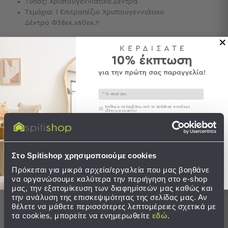
Τύπος: Χριστουγεννιάτικα Δέντρα
Τεμάχια: 1 Επιτραπέζιο Χριστουγεννιάτικο
Τσάντες
Δέντρο Φ38εκ.x60εκ.Υ
-
Νεσεσέρ
Τσάντες
Περιγραφή
Θαλάσσης
Νεσεσέρ
Αποστολές & Αλλαγές
Παραλίας
Email
Σαγιονάρες
Συγκατάθεση
Επιθυμώ να λαμβάνω από το Spitishop e-mails με
ιδέες για το σπίτι!
Σαγιονάρες
Προβολή
Στείλτε μου το κουπόνι!
Ολοκληρώστε το σετ
Όλων
Ανδρικές
Στο Spitishop χρησιμοποιούμε cookies
Γυναικείες
Πρόκειται για μικρά αρχεία/εργαλεία που μας βοηθάνε
Παιδικές
να οργανώσουμε καλύτερα την περιήγηση στο e-shop
μας, την εξατομίκευση των διαφημίσεών μας καθώς και
Εξοπλισμός
την ανάλυση της επισκεψιμότητας της σελίδας μας. Αν
&
θέλετε να μάθετε περισσότερες λεπτομέρειες σχετικά με
τα cookies, μπορείτε να ενημερωθείτε
εδώ
.
Είδη