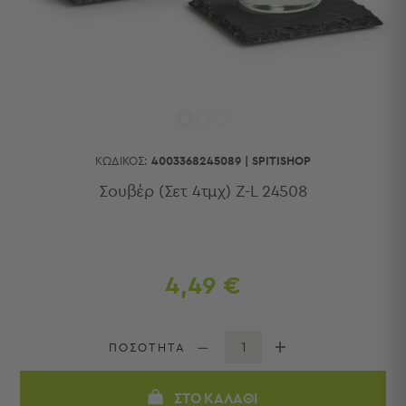
Κουζίνας
Είδη
Μπάνιου
Οργάνωση
Σπιτιού
Βρεφικά
Παιδικά
Ένδυση
ΚΩΔΙΚΌΣ:
4003368245089
|
SPITISHOP
Δωμάτια
Σουβέρ (Σετ 4τμχ) Z-L 24508
Κρεβατοκάμαρα
Σαλόνι
Μπάνιο
Κουζίνα
4,49 €
Βρεφικό
Δωμάτιο
Παιδικό
ΠΟΣΟΤΗΤΑ
Δωμάτιο
Εποχιακά
ΣΤΟ ΚΑΛΆΘΙ