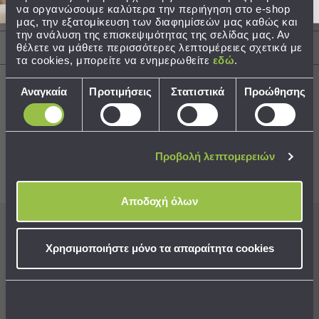
να οργανώσουμε καλύτερα την περιήγηση στο e-shop
Περιγραφή
Τσάντες
μας, την εξατομίκευση των διαφημίσεών μας καθώς και
την ανάλυση της επισκεψιμότητας της σελίδας μας. Αν
-
θέλετε να μάθετε περισσότερες λεπτομέρειες σχετικά με
Αποστολές & Αλλαγές
Νεσεσέρ
τα cookies, μπορείτε να ενημερωθείτε
εδώ
.
Τσάντες
Θαλάσσης
Επιλογή
Αναγκαία
Προτιμήσεις
Στατιστικά
Προώθησης
Νεσεσέρ
συγκατάθεσης
Παραλίας
Best Sellers
Σαγιονάρες
Προβολή λεπτομερειών
Σαγιονάρες
Συνδυάστε με
Δείτε επίσης
Προβολή
Όλων
Αποδοχή όλων
Ανδρικές
Γυναικείες
Εγγραφείτε στο newsletter
μας για να μη
Παιδικές
Χρησιμοποιήστε μόνο τα απαραίτητα cookies
χάνετε προσφορές, νέα και ιδέες διακόσμησης!
Εξοπλισμός
&
Είδη