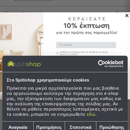
Τσάντες
Περιγραφή
-
Νεσεσέρ
Τσάντες
Αποστολές & Αλλαγές
Θαλάσσης
Νεσεσέρ
Email
Παραλίας
Συγκατάθεση
Επιθυμώ να λαμβάνω από το Spitishop e-mails με
ιδέες για το σπίτι!
Σαγιονάρες
Ολοκληρώστε το σετ
Στείλτε μου το κουπόνι!
Σαγιονάρες
Προβολή
Στο Spitishop χρησιμοποιούμε cookies
Όλων
Ανδρικές
Πρόκειται για μικρά αρχεία/εργαλεία που μας βοηθάνε
να οργανώσουμε καλύτερα την περιήγηση στο e-shop
Γυναικείες
μας, την εξατομίκευση των διαφημίσεών μας καθώς και
Παιδικές
την ανάλυση της επισκεψιμότητας της σελίδας μας. Αν
θέλετε να μάθετε περισσότερες λεπτομέρειες σχετικά με
Εξοπλισμός
τα cookies, μπορείτε να ενημερωθείτε
εδώ
.
&
Είδη
Επιλογή
Αναγκαία
Προτιμήσεις
Στατιστικά
Προώθησης