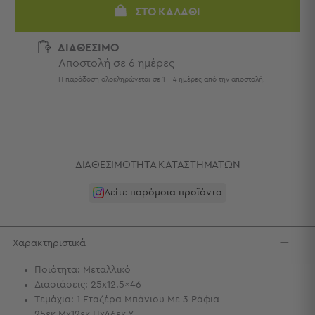
Πετσέτες
ΣΤΟ ΚΑΛΆΘΙ
-
Παρεό
ΔΙΑΘΕΣΙΜΟ
Αποστολή σε 6 ημέρες
Πετσέτες
-
Η παράδοση ολοκληρώνεται σε 1 - 4 ημέρες από την αποστολή.
Παρεό
Προβολή
Όλων
Πετσέτες
Ενηλίκων
ΔΙΑΘΕΣΙΜΌΤΗΤΑ ΚΑΤΑΣΤΗΜΆΤΩΝ
Παρεό
Καφτάνια
Δείτε παρόμοια προϊόντα
–
Πόντσο
Παιδικές
Χαρακτηριστικά
Πετσέτες
Ποιότητα: Μεταλλικό
Τσάντες
Διαστάσεις: 25x12.5x46
-
Τεμάχια: 1 Εταζέρα Μπάνιου Με 3 Ράφια
Νεσεσέρ
25εκ.Μx12εκ.Πx46εκ.Υ