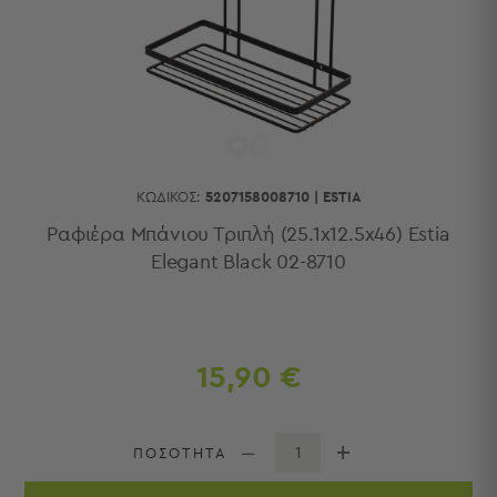
Κουζίνας
Είδη
Μπάνιου
Οργάνωση
Σπιτιού
Βρεφικά
Παιδικά
Ένδυση
ΚΩΔΙΚΌΣ:
5207158008710
|
ΕSTIA
Δωμάτια
Ραφιέρα Μπάνιου Τριπλή (25.1x12.5x46) Estia
Elegant Black 02-8710
Κρεβατοκάμαρα
Σαλόνι
Μπάνιο
Κουζίνα
Βρεφικό
15,90 €
Δωμάτιο
Παιδικό
Δωμάτιο
ΠΟΣΟΤΗΤΑ
Εποχιακά