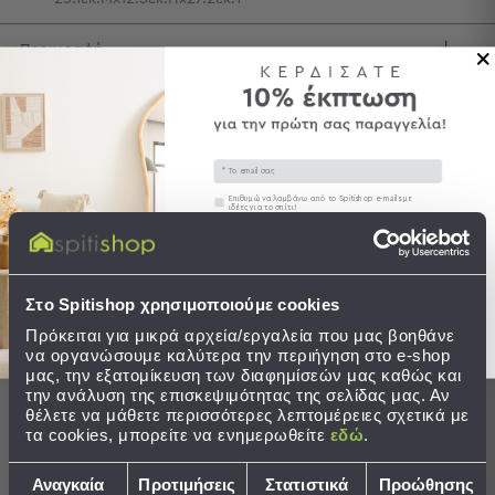
Τσάντες
Περιγραφή
-
Νεσεσέρ
Τσάντες
Αποστολές & Αλλαγές
Θαλάσσης
Νεσεσέρ
Email
Παραλίας
Συγκατάθεση
Επιθυμώ να λαμβάνω από το Spitishop e-mails με
ιδέες για το σπίτι!
Σαγιονάρες
Ολοκληρώστε το σετ
Στείλτε μου το κουπόνι!
Σαγιονάρες
Προβολή
Στο Spitishop χρησιμοποιούμε cookies
Όλων
Ανδρικές
Πρόκειται για μικρά αρχεία/εργαλεία που μας βοηθάνε
να οργανώσουμε καλύτερα την περιήγηση στο e-shop
Γυναικείες
μας, την εξατομίκευση των διαφημίσεών μας καθώς και
Παιδικές
την ανάλυση της επισκεψιμότητας της σελίδας μας. Αν
θέλετε να μάθετε περισσότερες λεπτομέρειες σχετικά με
Εξοπλισμός
τα cookies, μπορείτε να ενημερωθείτε
εδώ
.
&
Είδη
Επιλογή
Αναγκαία
Προτιμήσεις
Στατιστικά
Προώθησης