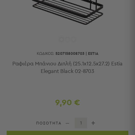
Κουζίνας
Είδη
Μπάνιου
Οργάνωση
Σπιτιού
Βρεφικά
Παιδικά
Ένδυση
ΚΩΔΙΚΌΣ:
5207158008703
|
ΕSTIA
Δωμάτια
Ραφιέρα Μπάνιου Διπλή (25.1x12.5x27.2) Estia
Elegant Black 02-8703
Κρεβατοκάμαρα
Σαλόνι
Μπάνιο
Κουζίνα
Βρεφικό
9,90 €
Δωμάτιο
Παιδικό
Δωμάτιο
ΠΟΣΟΤΗΤΑ
Εποχιακά