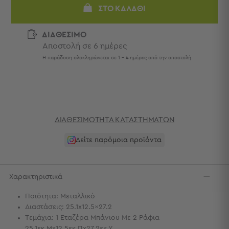
Πετσέτες
ΣΤΟ ΚΑΛΆΘΙ
-
Παρεό
ΔΙΑΘΕΣΙΜΟ
Αποστολή σε 6 ημέρες
Πετσέτες
-
Η παράδοση ολοκληρώνεται σε 1 - 4 ημέρες από την αποστολή.
Παρεό
Προβολή
Όλων
Πετσέτες
Ενηλίκων
ΔΙΑΘΕΣΙΜΌΤΗΤΑ ΚΑΤΑΣΤΗΜΆΤΩΝ
Παρεό
Καφτάνια
Δείτε παρόμοια προϊόντα
–
Πόντσο
Παιδικές
Χαρακτηριστικά
Πετσέτες
Ποιότητα: Μεταλλικό
Τσάντες
Διαστάσεις: 25.1x12.5x27.2
-
Τεμάχια: 1 Εταζέρα Μπάνιου Με 2 Ράφια
Νεσεσέρ
25.1εκ.Μx12.5εκ.Πx27.2εκ.Υ