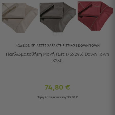
Κουζίνας
Είδη
Μπάνιου
Οργάνωση
Σπιτιού
Βρεφικά
Παιδικά
Ένδυση
ΕΠΙΛΈΞΤΕ ΧΑΡΑΚΤΗΡΙΣΤΙΚΌ
ΚΩΔΙΚΌΣ:
|
DOWN TOWN
Δωμάτια
Παπλωματοθήκη Μονή (Σετ 175x245) Down Town
S250
Κρεβατοκάμαρα
Σαλόνι
Μπάνιο
Κουζίνα
Βρεφικό
74,80 €
Δωμάτιο
Παιδικό
Τιμή Κατασκευαστή:
93,50 €
Δωμάτιο
Εποχιακά