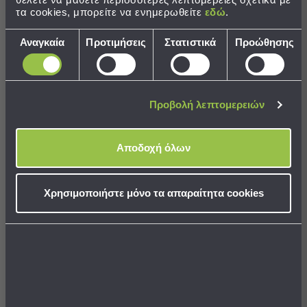
Παραλίας
τα cookies, μπορείτε να ενημερωθείτε
εδώ
.
Εξοπλισμός
Επιλογή
&
Αναγκαία
Προτιμήσεις
Στατιστικά
Προώθησης
συγκατάθεσης
Είδη
Παραλίας
Προβολή
Όλων
Προβολή λεπτομερειών
Σεντόνια Υπέρδιπλα (Σετ)
Παπλωματοθήκη King Size
Ομπρέλες
Down Town S250
(Σετ 250x260) Down Town
Θαλάσσης
Σκίαστρα
Αποδοχή όλων
95,92 €
135,20 €
Παραλίας
Τιμή Κατασκευαστή:
119,90 €
Τιμή Κατασκευαστή:
169,00 €
Ψάθες
Χαμηλότερη τιμή 30 ημερών: 119,90 €
Χαμηλότερη τιμή 30 ημερών: 169,00 €
Χρησιμοποιήστε μόνο τα απαραίτητα cookies
Καρεκλάκια
διαθέσιμα χρώματα/μεγέθη
διαθέσιμα χρώματα/μεγέθη
Παραλίας
Είδη
ΔΩΡΕΑΝ μεταφορικά!
ΔΩΡΕΑΝ μεταφορικά!
Camping
Είδη
ΣΤΟ ΚΑΛΑΘΙ
ΣΤΟ ΚΑΛΑΘΙ
Camping
Σκηνές