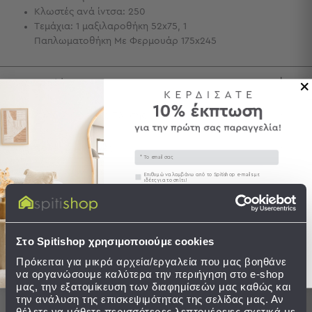
Κλωστές ανά ίντσα: 250
Τσάντες
Τεμάχια: 1 μαξιλαροθήκη 52x75, 1
-
Παπλωματοθήκη Με Φερμουάρ 175x245
Νεσεσέρ
Τσάντες
Θαλάσσης
Περιγραφή
Νεσεσέρ
Παραλίας
Φροντίδα / Οδηγίες Πλύσης
Σαγιονάρες
Αποστολές & Αλλαγές
Email
Σαγιονάρες
Συγκατάθεση
Επιθυμώ να λαμβάνω από το Spitishop e-mails με
Προβολή
ιδέες για το σπίτι!
Όλων
Ανδρικές
Στείλτε μου το κουπόνι!
Γυναικείες
Ολοκληρώστε το σετ
Παιδικές
Στο Spitishop χρησιμοποιούμε cookies
Πρόκειται για μικρά αρχεία/εργαλεία που μας βοηθάνε
Εξοπλισμός
SALES
SALES
να οργανώσουμε καλύτερα την περιήγηση στο e-shop
&
μας, την εξατομίκευση των διαφημίσεών μας καθώς και
Είδη
την ανάλυση της επισκεψιμότητας της σελίδας μας. Αν
θέλετε να μάθετε περισσότερες λεπτομέρειες σχετικά με