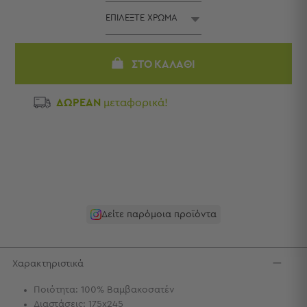
Πετσέτες
-
Παρεό
Πετσέτες
ΣΤΟ ΚΑΛΆΘΙ
-
Παρεό
ΔΩΡΕΑΝ
μεταφορικά!
Προβολή
Όλων
Πετσέτες
Ενηλίκων
Παρεό
Καφτάνια
–
Πόντσο
Δείτε παρόμοια προϊόντα
Παιδικές
Πετσέτες
Χαρακτηριστικά
Τσάντες
-
Ποιότητα: 100% Βαμβακοσατέν
Νεσεσέρ
Διαστάσεις: 175x245