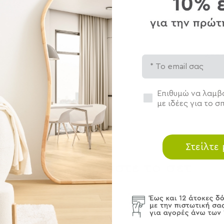
Φρον
Αποσ
Email
Συγκατάθεση
Επιθυμώ να λαμβά
με ιδέες για το σπ
Στείλτε
Ολοκληρώστε το σετ