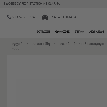
3 ΔΟΣΕΙΣ ΧΩΡΙΣ ΠΙΣΤΩΤΙΚΗ ΜΕ KLARNA
210 57 75 004
ΚΑΤΑΣΤΉΜΑΤΑ
ΕΚΠΤΩΣΕΙΣ
ΘΑΛΑΣΣΗΣ
ΕΠΙΠΛΑ
ΛΕΥΚΑ ΕΙΔΗ
Κατηγορίες
Προβολή
Αρχική
>
Λευκά Είδη
>
Λευκά Είδη Κρεβατοκάμαρας
Όλων
Wool
Σεντόνια
Κουβερλί
Ριχτάρια
Πετσέτες
Κουρτίνες
Χαλιά
Φωτιστικά
Έπιπλα
Διακοσμητικά
Είδη
Κουζίνας