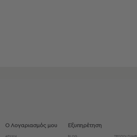
Bags
&
Υποστρώματα
Ισοθερμικές
Τσάντες
Θερμός
Εξοπλισμός
&
Αξεσουάρ
Είδη
Ταξιδίου
Είδη
Ταξιδίου
Μαξιλάρια
&
Μάσκες
Ύπνου
Ο Λογαριασμός μου
Εξυπηρέτηση
Νεσεσέρ
ΑΡΧΙΚΗ
BLOG
ΤΡΌΠΟΙ ΠΛΗ