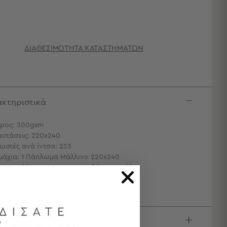
ΔΙΑΘΕΣΙΜΌΤΗΤΑ ΚΑΤΑΣΤΗΜΆΤΩΝ
κτηριστικά
ρος: 300gsm
αστάσεις: 220x240
ωστές ανά ίντσα: 233
μάχια: 1 Πάπλωμα Μάλλινο 220x240
ωτερικό Ύφασμα: 100% Βαμβάκι Περκάλι
μιση: 100% Αγνό Αυστραλιανό Μαλλί
ιγραφή