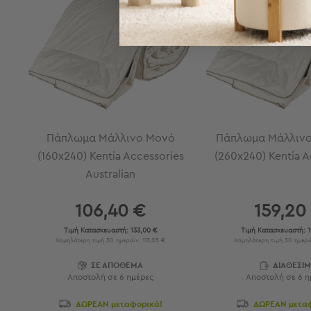
Εξοπλισμός
&
Είδη
Παραλίας
Προβολή
Όλων
Ομπρέλες
Θαλάσσης
Σκίαστρα
Πάπλωμα Μάλλινο Μονό
Πάπλωμα Μάλλινο 
Παραλίας
(160x240) Kentia Accessories
(260x240) Kentia A
Ψάθες
Australian
Καρεκλάκια
Παραλίας
106,40 €
159,20
Είδη
Τιμή Κατασκευαστή:
133,00 €
Τιμή Κατασκευαστή:
1
Camping
Χαμηλότερη τιμή 30 ημερών: 113,05 €
Χαμηλότερη τιμή 30 ημερώ
Είδη
ΣΕ ΑΠΟΘΕΜΑ
ΔΙΑΘΕΣΙ
Camping
Αποστολή σε 6 ημέρες
Αποστολή σε 6 η
Σκηνές
ΔΩΡΕΑΝ μεταφορικά!
ΔΩΡΕΑΝ μετα
Sleeping