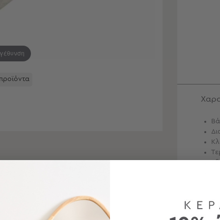
εγέθυνση
 προϊόντα
Χαρα
Βά
Δι
Κλ
Τε
Εξ
Γέ
Περ