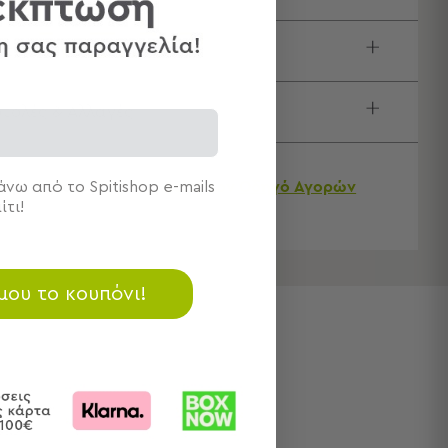
τίδα / Οδηγίες Πλύσης
τολές & Αλλαγές
Χρειάζεστε βοήθεια;
Δείτε τον
Οδηγό Αγορών
νω από το Spitishop e-mails
ίτι!
 μου το κουπόνι!