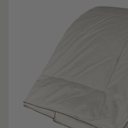
Είδη
Μπάνιου
Οργάνωση
Σπιτιού
Βρεφικά
Παιδικά
Ένδυση
Δωμάτια
Κρεβατοκάμαρα
Σαλόνι
Μπάνιο
Κουζίνα
Βρεφικό
Δωμάτιο
Παιδικό
Δωμάτιο
Εποχιακά
Πετσέτες