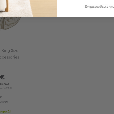
King Size
ccessories
 €
99,00 €
ν: 169,15 €
ΜΟ
μέρες
φορικά!