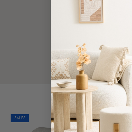
Τσάντες
-
Νεσεσέρ
Τσάντες
Θαλάσσης
Νεσεσέρ
Παραλίας
Σαγιονάρες
Σαγιονάρες
Προβολή
Όλων
Ανδρικές
Γυναικείες
Παιδικές
Εξοπλισμός
&
SALES
SALES
Είδη
Παραλίας