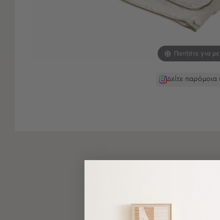
-
Παρεό
Πετσέτες
-
Πατήστε για μ
Παρεό
Προβολή
Όλων
Δείτε παρόμοια
Πετσέτες
Ενηλίκων
Παρεό
Καφτάνια
–
Πόντσο
Παιδικές
Πετσέτες
Τσάντες
-
Νεσεσέρ