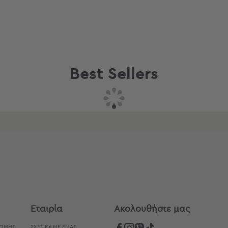
Best Sellers
Συνδυάστε με
Δείτε επίσης
Εταιρία
Aκολουθήστε μας
ΡΩΜΉΣ
ΣΧΕΤΙΚΑ ΜΕ ΕΜΑΣ