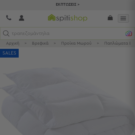
ΕΚΠΤΩΣΕΙΣ >
τραπεζομάντηλα
Αρχική
>
Βρεφικά
>
Προίκα Μωρού
>
Παπλώματα Βρ
Κατηγορίες
SALES
Προβολή
Όλων
Σεντόνια
Κουβερλί
Ριχτάρια
Πετσέτες
Κουρτίνες
Χαλιά
Φωτιστικά
Έπιπλα
Διακοσμητικά
Είδη