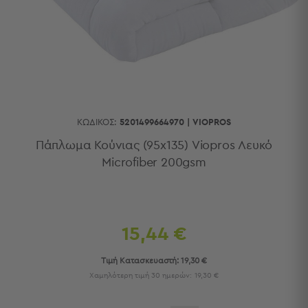
Κουζίνας
Είδη
Μπάνιου
Οργάνωση
Σπιτιού
Βρεφικά
Παιδικά
Ένδυση
ΚΩΔΙΚΌΣ:
5201499664970
|
VIOPROS
Δωμάτια
Πάπλωμα Κούνιας (95x135) Viopros Λευκό
Microfiber 200gsm
Κρεβατοκάμαρα
Σαλόνι
Μπάνιο
Κουζίνα
Βρεφικό
15,44 €
Δωμάτιο
Παιδικό
Τιμή Κατασκευαστή:
19,30 €
Δωμάτιο
Χαμηλότερη τιμή 30 ημερών:
19,30 €
Εποχιακά