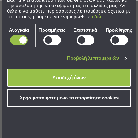
Παραλίας
SALES
την ανάλυση της επισκεψιμότητας της σελίδας μας. Αν
θέλετε να μάθετε περισσότερες λεπτομέρειες σχετικά με
Εξοπλισμός
τα cookies, μπορείτε να ενημερωθείτε
εδώ
.
&
Είδη
Επιλογή
Αναγκαία
Προτιμήσεις
Στατιστικά
Προώθησης
Παραλίας
συγκατάθεσης
Προβολή
Όλων
Ομπρέλες
Προβολή λεπτομερειών
Θαλάσσης
Σκίαστρα
Πάπλωμα Μονό (155x200)
Παραλίας
Viopros Λευκό Microfiber
Αποδοχή όλων
Ψάθες
Καρεκλάκια
29,52 €
Παραλίας
Χρησιμοποιήστε μόνο τα απαραίτητα cookies
Τιμή Κατασκευαστή:
36,90 €
Χαμηλότερη τιμή 30 ημερών: 36,90 €
Είδη
Camping
ΔΙΑΘΕΣΙΜΟ
Αποστολή σε 7 ημέρες
Είδη
Camping
Σκηνές