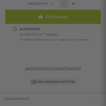
Πετσέτες
ΠΟΣΟΤΗΤΑ
-
Παρεό
ΣΤΟ ΚΑΛΆΘΙ
Πετσέτες
-
ΔΙΑΘΕΣΙΜΟ
Παρεό
Αποστολή σε 7 ημέρες
Προβολή
Η παράδοση ολοκληρώνεται σε 1 - 4 ημέρες από την αποστολή.
Όλων
Πετσέτες
Ενηλίκων
Παρεό
Καφτάνια
–
ΔΙΑΘΕΣΙΜΌΤΗΤΑ ΚΑΤΑΣΤΗΜΆΤΩΝ
Πόντσο
Παιδικές
Δείτε παρόμοια προϊόντα
Πετσέτες
Τσάντες
-
Χαρακτηριστικά
Νεσεσέρ