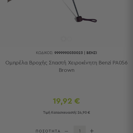
Κουζίνας
Είδη
Μπάνιου
Οργάνωση
Σπιτιού
Βρεφικά
Παιδικά
Ένδυση
ΚΩΔΙΚΌΣ:
9999990030023
|
BENZI
Δωμάτια
Ομπρέλα Βροχής Σπαστή Χειροκίνητη Benzi PA056
Brown
Κρεβατοκάμαρα
Σαλόνι
Μπάνιο
Κουζίνα
Βρεφικό
19,92 €
Δωμάτιο
Παιδικό
Τιμή Κατασκευαστή:
24,90 €
Δωμάτιο
Εποχιακά
ΠΟΣΟΤΗΤΑ