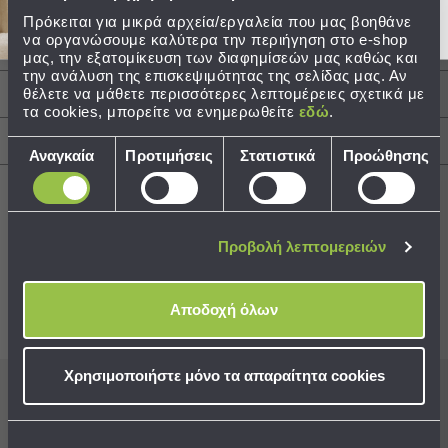
Τεμάχια: 1 Χειροκίνητη Ομπρέλα Βροχής
Πρόκειται για μικρά αρχεία/εργαλεία που μας βοηθάνε
Τσάντες
Σπαστή Με Διάμετρο 53cm & 8 Ακτίνες
να οργανώσουμε καλύτερα την περιήγηση στο e-shop
-
μας, την εξατομίκευση των διαφημίσεών μας καθώς και
Νεσεσέρ
την ανάλυση της επισκεψιμότητας της σελίδας μας. Αν
θέλετε να μάθετε περισσότερες λεπτομέρειες σχετικά με
Τσάντες
Περιγραφή
τα cookies, μπορείτε να ενημερωθείτε
εδώ
.
Θαλάσσης
Νεσεσέρ
Αποστολές & Αλλαγές
Επιλογή
Αναγκαία
Προτιμήσεις
Στατιστικά
Προώθησης
Παραλίας
συγκατάθεσης
Σαγιονάρες
Σαγιονάρες
Προβολή λεπτομερειών
Προβολή
Best Sellers
Όλων
Ανδρικές
Αποδοχή όλων
Γυναικείες
Συνδυάστε με
Δείτε επίσης
Παιδικές
Χρησιμοποιήστε μόνο τα απαραίτητα cookies
Εξοπλισμός
&
Εγγραφείτε στο newsletter
μας για να μη
Είδη
χάνετε προσφορές, νέα και ιδέες διακόσμησης!