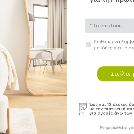
Χαρα
Email
Εγ
Πο
Συγκατάθεση
Επιθυμώ να λαμβά
Βά
με ιδέες για το σπ
Τε
Μη
Ηλ
Στείλτε
Περ
Αποσ