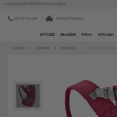
3 ΔΟΣΕΙΣ ΧΩΡΙΣ ΠΙΣΤΩΤΙΚΗ ΜΕ KLARNA
210 57 75 004
ΚΑΤΑΣΤΉΜΑΤΑ
ΕΚΠΤΩΣΕΙΣ
ΘΑΛΑΣΣΗΣ
ΕΠΙΠΛΑ
ΛΕΥΚΑ ΕΙΔΗ
Κατηγορίες
Προβολή
Αρχική
>
Βρεφικά
>
Μάρσιποι
>
Μάρσιπος Κλασικ
Όλων
Σεντόνια
Κουβερλί
Ριχτάρια
Πετσέτες
Κουρτίνες
Χαλιά
Φωτιστικά
Έπιπλα
Διακοσμητικά
Είδη
Κουζίνας