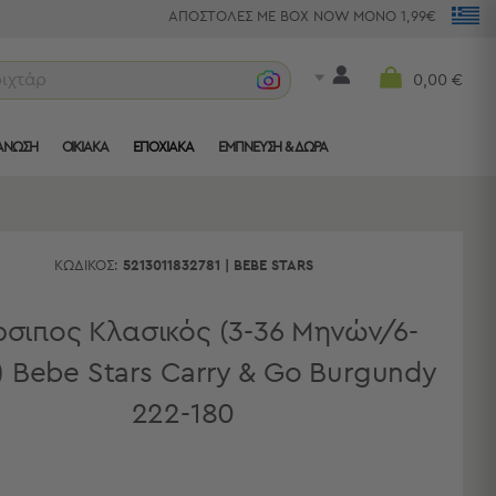
ΑΠΟΣΤΟΛΕΣ ΜΕ BOX NOW ΜΟΝΟ 1,99€
ριχτάρια
0,00 €
ΑΝΩΣΗ
ΟΙΚΙΑΚΑ
ΕΠΟΧΙΑΚΑ
ΈΜΠΝΕΥΣΗ & ΔΏΡΑ
ΚΩΔΙΚΌΣ:
5213011832781
|
BEBE STARS
σιπος Κλασικός (3-36 Μηνών/6-
 Bebe Stars Carry & Go Burgundy
222-180