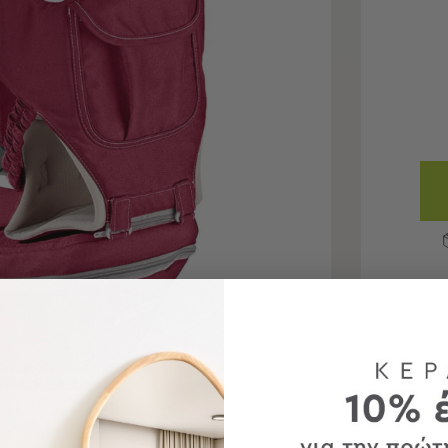
τε για μεγέθυνση
 προϊόντα