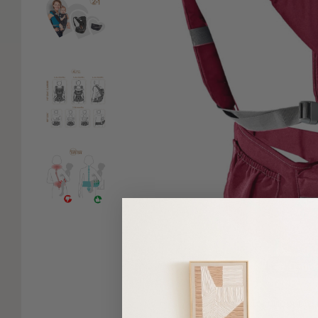
Είδη
Μπάνιου
Οργάνωση
Σπιτιού
Βρεφικά
Παιδικά
Ένδυση
Δωμάτια
Κρεβατοκάμαρα
Σαλόνι
Μπάνιο
Κουζίνα
Βρεφικό
Δωμάτιο
Παιδικό
Δωμάτιο
Πατήσ
Εποχιακά
Δείτε παρόμοια
Πετσέτες