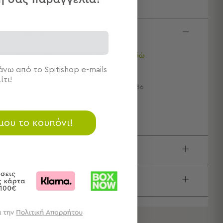
κτηριστικά
χειρίδιο Μάρσιπου Carry & Go:
Πατήστε εδώ
ιότητα: Υφασμάτινο
νω από το Spitishop e-mails
ρος: 6-20kg
ίτι!
μάχια: 1 Κλασικός Μάρσιπος Για Βρέφη 3-36
νών & Βάρος Από 6kg Έως 20kg
ικία: 3-36 Μηνών
 μου το κουπόνι!
ιγραφή
τολές & Αλλαγές