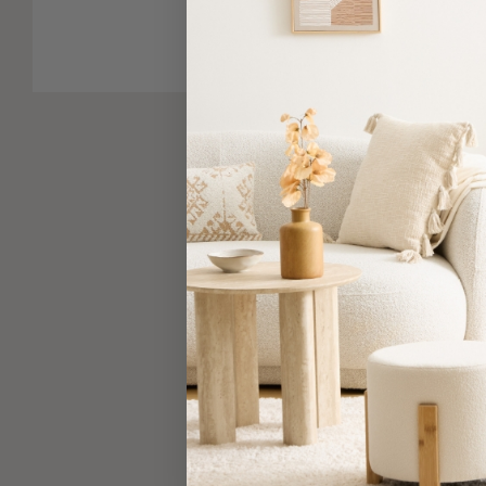
-
Παρεό
Πετσέτες
-
Παρεό
Προβολή
Όλων
Πετσέτες
Ενηλίκων
Παρεό
Καφτάνια
–
Πόντσο
Παιδικές
Πετσέτες
Τσάντες
-
Νεσεσέρ