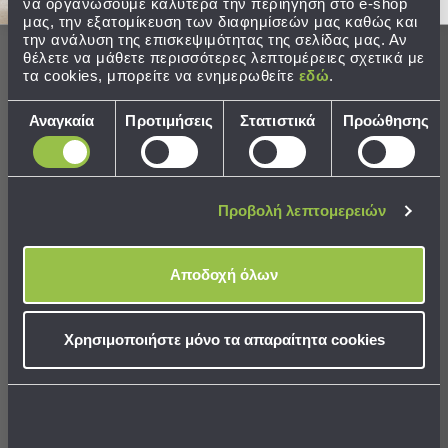
Παραλίας
να οργανώσουμε καλύτερα την περιήγηση στο e-shop
μας, την εξατομίκευση των διαφημίσεών μας καθώς και
Οι πελάτες μας λένε
Εξοπλισμός
την ανάλυση της επισκεψιμότητας της σελίδας μας. Αν
θέλετε να μάθετε περισσότερες λεπτομέρειες σχετικά με
&
τα cookies, μπορείτε να ενημερωθείτε
εδώ
.
Είδη
100% rated this product 4-5 stars
Παραλίας
Επιλογή
Αναγκαία
Προτιμήσεις
Στατιστικά
Προώθησης
Προβολή
συγκατάθεσης
Όλων
Ομπρέλες
Αξιολογήσεις
Θαλάσσης
Προβολή λεπτομερειών
Σκίαστρα
Παραλίας
Ψάθες
Α
Αποδοχή όλων
Καρεκλάκια
Παραλίας
Επιβεβαιωμένη αγορά
Χρησιμοποιήστε μόνο τα απαραίτητα cookies
Είδη
Αλεξάνδρα
Camping
Είδη
Camping
Πολύ πρακτικές!
Σκηνές