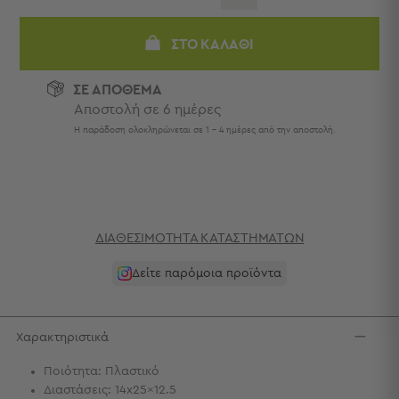
Πετσέτες
-
ΣΤΟ ΚΑΛΆΘΙ
Παρεό
Πετσέτες
ΣΕ ΑΠΟΘΕΜΑ
-
Αποστολή σε 6 ημέρες
Παρεό
Η παράδοση ολοκληρώνεται σε 1 - 4 ημέρες από την αποστολή.
Προβολή
Όλων
Πετσέτες
Ενηλίκων
Παρεό
Καφτάνια
ΔΙΑΘΕΣΙΜΌΤΗΤΑ ΚΑΤΑΣΤΗΜΆΤΩΝ
–
Δείτε παρόμοια προϊόντα
Πόντσο
Παιδικές
Πετσέτες
Χαρακτηριστικά
Τσάντες
-
Ποιότητα: Πλαστικό
Νεσεσέρ
Διαστάσεις: 14x25x12.5