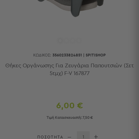
Κουζίνας
Είδη
Μπάνιου
Οργάνωση
Σπιτιού
Βρεφικά
Παιδικά
Ένδυση
ΚΩΔΙΚΌΣ:
3560233824851
|
SPITISHOP
Δωμάτια
Θήκες Οργάνωσης Για Ζευγάρια Παπουτσιών (Σετ
5τμχ) F-V 167877
Κρεβατοκάμαρα
Σαλόνι
Μπάνιο
Κουζίνα
Βρεφικό
6,00 €
Δωμάτιο
Παιδικό
Τιμή Κατασκευαστή:
7,50 €
Δωμάτιο
Εποχιακά
ΠΟΣΟΤΗΤΑ