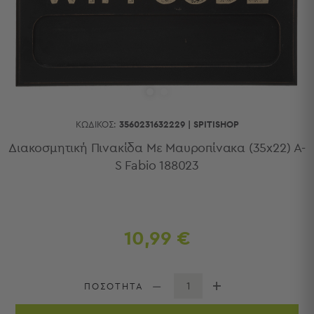
Κουζίνας
Είδη
Μπάνιου
Οργάνωση
Σπιτιού
Βρεφικά
Παιδικά
Ένδυση
ΚΩΔΙΚΌΣ:
3560231632229
|
SPITISHOP
Δωμάτια
Διακοσμητική Πινακίδα Με Μαυροπίνακα (35x22) A-
S Fabio 188023
Κρεβατοκάμαρα
Σαλόνι
Μπάνιο
Κουζίνα
Βρεφικό
10,99 €
Δωμάτιο
Παιδικό
Δωμάτιο
ΠΟΣΟΤΗΤΑ
Εποχιακά