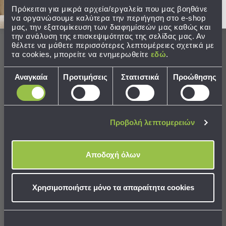
Παραλίας
Πρόκειται για μικρά αρχεία/εργαλεία που μας βοηθάνε
να οργανώσουμε καλύτερα την περιήγηση στο e-shop
Εξοπλισμός
μας, την εξατομίκευση των διαφημίσεών μας καθώς και
Οι πελάτες μας λένε
&
την ανάλυση της επισκεψιμότητας της σελίδας μας. Αν
Είδη
θέλετε να μάθετε περισσότερες λεπτομέρειες σχετικά με
Παραλίας
τα cookies, μπορείτε να ενημερωθείτε
εδώ
.
0% rated this product 4-5 stars
Προβολή
Επιλογή
Όλων
Αναγκαία
Προτιμήσεις
Στατιστικά
Προώθησης
συγκατάθεσης
Ομπρέλες
Θαλάσσης
Αξιολογήσεις
Σκίαστρα
Παραλίας
Προβολή λεπτομερειών
Ψάθες
Καρεκλάκια
IF
Παραλίας
Αποδοχή όλων
Είδη
Επιβεβαιωμένη αγορά
Camping
Ioanna F
Χρησιμοποιήστε μόνο τα απαραίτητα cookies
Είδη
Camping
Σκηνές
Τα προϊόντα ήρθαν σπασμενα!!!!
