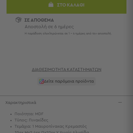
Πετσέτες
ΣΤΟ ΚΑΛΆΘΙ
-
Παρεό
ΣΕ ΑΠΟΘΕΜΑ
Αποστολή σε 6 ημέρες
Πετσέτες
-
Η παράδοση ολοκληρώνεται σε 1 - 4 ημέρες από την αποστολή.
Παρεό
Προβολή
Όλων
Πετσέτες
Ενηλίκων
ΔΙΑΘΕΣΙΜΌΤΗΤΑ ΚΑΤΑΣΤΗΜΆΤΩΝ
Παρεό
Καφτάνια
Δείτε παρόμοια προϊόντα
–
Πόντσο
Παιδικές
Χαρακτηριστικά
Πετσέτες
Ποιότητα: MDF
Τσάντες
Τύπος: Πινακίδες
-
Τεμάχια: 1 Μαυροπίνακας Κρεμαστός
Νεσεσέρ
35εκ.Μx2.4εκ.Πx22εκ.Υ Χωρίς Αλυσίδα