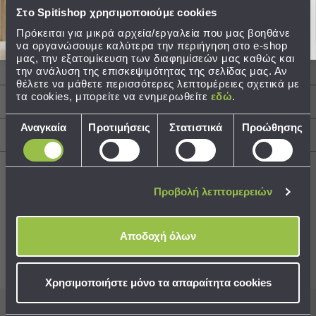
Στο Spitishop χρησιμοποιούμε cookies
Aloe Vera
Τσάντες
Γέμιση: Σιλικονούχα Μεταξωτή ίνα
Πρόκειται για μικρά αρχεία/εργαλεία που μας βοηθάνε
-
να οργανώσουμε καλύτερα την περιήγηση στο e-shop
Νεσεσέρ
μας, την εξατομίκευση των διαφημίσεών μας καθώς και
Τσάντες
Περιγραφή
την ανάλυση της επισκεψιμότητας της σελίδας μας. Αν
Θαλάσσης
θέλετε να μάθετε περισσότερες λεπτομέρειες σχετικά με
τα cookies, μπορείτε να ενημερωθείτε
εδώ
.
Νεσεσέρ
Φροντίδα / Οδηγίες Πλύσης
Παραλίας
Επιλογή
Αναγκαία
Προτιμήσεις
Στατιστικά
Προώθησης
Αποστολές & Αλλαγές
συγκατάθεσης
Σαγιονάρες
Σαγιονάρες
Προβολή
Προβολή λεπτομερειών
Όλων
Ανδρικές
Best Sellers
Γυναικείες
Αποδοχή όλων
Παιδικές
Συνδυάστε με
Δείτε επίσης
Εξοπλισμός
Χρησιμοποιήστε μόνο τα απαραίτητα cookies
&
Είδη