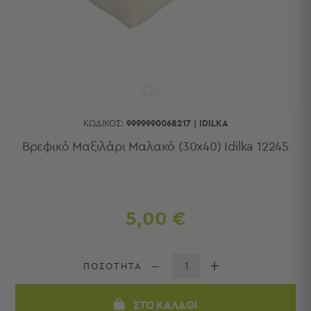
Κουζίνας
Είδη
Μπάνιου
Οργάνωση
Σπιτιού
Βρεφικά
Παιδικά
Ένδυση
ΚΩΔΙΚΌΣ:
9999990068217
|
IDILKA
Δωμάτια
Βρεφικό Μαξιλάρι Μαλακό (30x40) Idilka 12245
Κρεβατοκάμαρα
Σαλόνι
Μπάνιο
Κουζίνα
5,00 €
Βρεφικό
Δωμάτιο
Παιδικό
ΠΟΣΟΤΗΤΑ
Δωμάτιο
Εποχιακά
ΣΤΟ ΚΑΛΆΘΙ